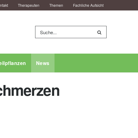
ntakt
Therapeuten
Themen
Fachliche Aufsicht
eilpflanzen
News
schmerzen