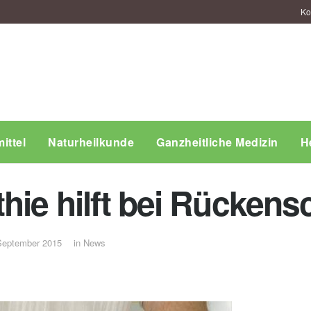
Ko
ittel
Naturheilkunde
Ganzheitliche Medizin
H
thie hilft bei Rücken
September 2015
in
News