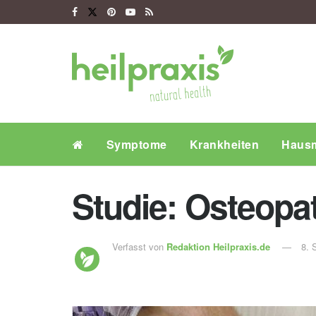
Symptome
Krankheiten
Hausm
Studie: Osteopa
Verfasst von
Redaktion Heilpraxis.de
8. 