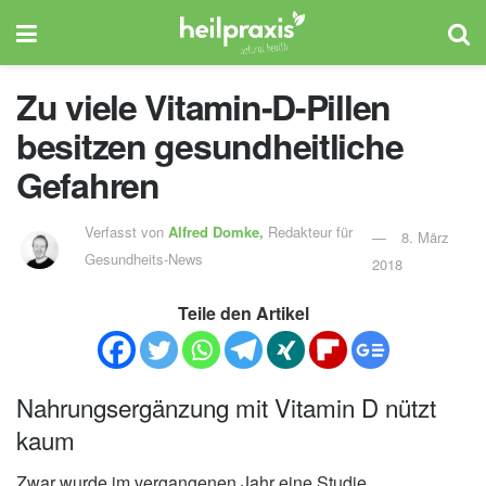
Zu viele Vitamin-D-Pillen
besitzen gesundheitliche
Gefahren
Verfasst von
Alfred Domke,
Redakteur für
8. März
Gesundheits-News
2018
Teile den Artikel
Nahrungsergänzung mit Vitamin D nützt
kaum
Zwar wurde im vergangenen Jahr eine Studie