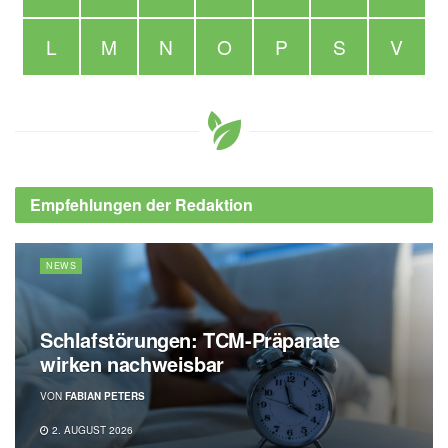
L
M
N
O
P
S
V
Empfehlungen der Redaktion
NEWS
Schlafstörungen: TCM-Präparate
wirken nachweisbar
VON
FABIAN PETERS
2. AUGUST 2026