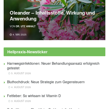
Oleander – Inhaltsstoffe, Wirkung und
Anwendung
VON
DR. UTZ ANHALT
4. MAI 2025
Heilpraxis-Newsticker
Harnwegsinfektionen: Neuer Behandlungsansatz erfolgreich
getestet
5. AUGUST 2026
Bluthochdruck: Neue Strategie zum Gegensteuern
4. AUGUST 2026
Fettleber: So wirksam ist Vitamin D
3. AUGUST 2026