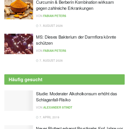
Curcumin & Berberin Kombination wirksam
gegen zahlreiche Erkrankungen
VON
FABIAN PETERS
7. AUGUST 2026
MS: Dieses Bakterium der Darmflora könnte
schützen
VON
FABIAN PETERS
7. AUGUST 2026
Häufig gesucht
Studie: Moderater Alkoholkonsum erhöht das
Schlaganfall-Risiko
VON
ALEXANDER STINDT
7. APRIL 2019
Neuer Bluttest erkennt Brustkrebs fünf Jahre vor