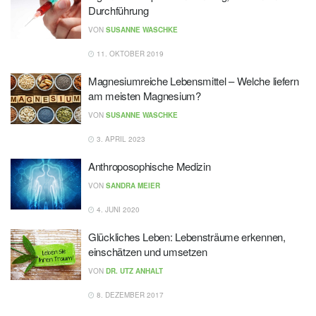
Durchführung
VON
SUSANNE WASCHKE
11. OKTOBER 2019
Magnesiumreiche Lebensmittel – Welche liefern
am meisten Magnesium?
VON
SUSANNE WASCHKE
3. APRIL 2023
Anthroposophische Medizin
VON
SANDRA MEIER
4. JUNI 2020
Glückliches Leben: Lebensträume erkennen,
einschätzen und umsetzen
VON
DR. UTZ ANHALT
8. DEZEMBER 2017