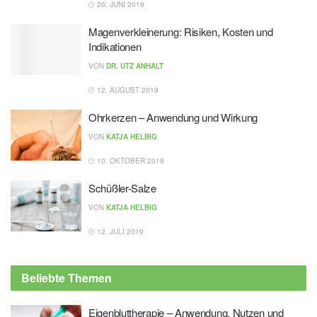
26. JUNI 2019
Magenverkleinerung: Risiken, Kosten und
Indikationen
VON
DR. UTZ ANHALT
12. AUGUST 2019
Ohrkerzen – Anwendung und Wirkung
VON
KATJA HELBIG
10. OKTOBER 2019
Schüßler-Salze
VON
KATJA HELBIG
12. JULI 2019
Beliebte Themen
Eigenbluttherapie – Anwendung, Nutzen und