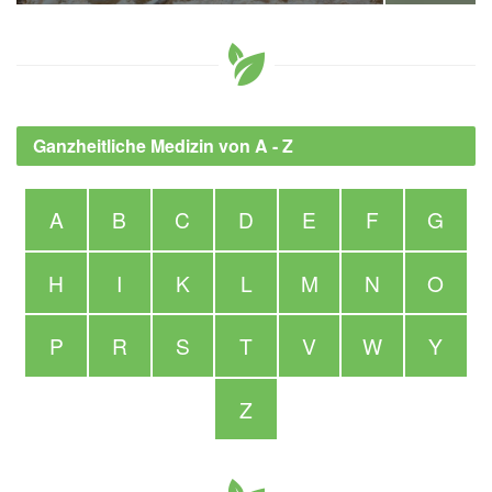
Ganzheitliche Medizin von A - Z
A
B
C
D
E
F
G
H
I
K
L
M
N
O
P
R
S
T
V
W
Y
Z