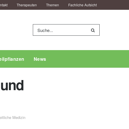
ntakt
Therapeuten
Themen
Fachliche Aufsicht
eilpflanzen
News
 und
tliche Medizin