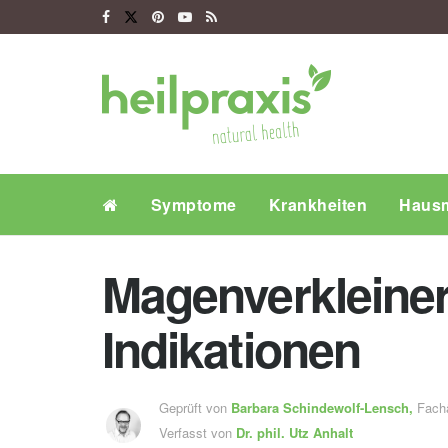
Symptome
Krankheiten
Hausm
Magenverkleiner
Indikationen
Geprüft von
Barbara Schindewolf-Lensch
,
Fachä
Verfasst von
Dr. phil.
Utz Anhalt