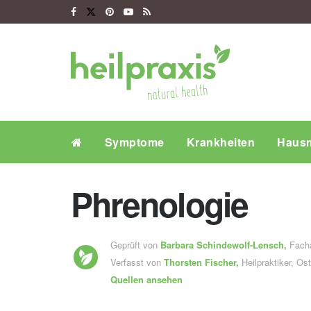
Symptome
Krankheiten
Hausm
Phrenologie
Geprüft von
Barbara Schindewolf-Lensch
,
Fachä
Verfasst von
Thorsten Fischer,
Heilpraktiker, O
Quellen ansehen