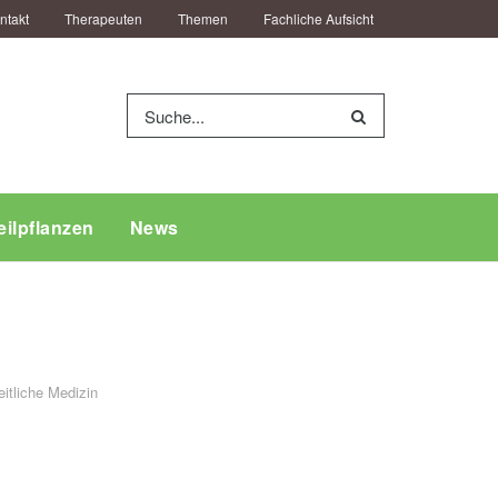
ntakt
Therapeuten
Themen
Fachliche Aufsicht
eilpflanzen
News
tliche Medizin