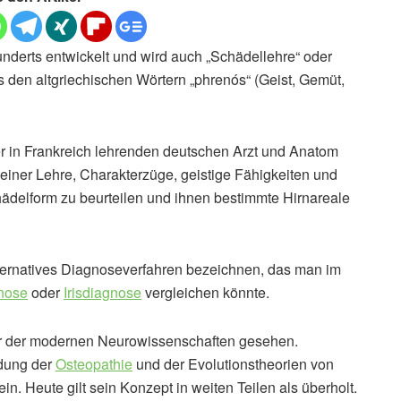
nderts entwickelt und wird auch „Schädellehre“ oder
us den altgriechischen Wörtern „phrenós“ (Geist, Gemüt,
r in Frankreich lehrenden deutschen Arzt und Anatom
seiner Lehre, Charakterzüge, geistige Fähigkeiten und
delform zu beurteilen und ihnen bestimmte Hirnareale
lternatives Diagnoseverfahren bezeichnen, das man im
nose
oder
Irisdiagnose
vergleichen könnte.
ter der modernen Neurowissenschaften gesehen.
ndung der
Osteopathie
und der Evolutionstheorien von
. Heute gilt sein Konzept in weiten Teilen als überholt.