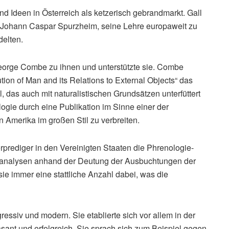
 Ideen in Österreich als ketzerisch gebrandmarkt. Gall
 Johann Caspar Spurzheim, seine Lehre europaweit zu
delten.
George Combe zu ihnen und unterstützte sie. Combe
tion of Man and its Relations to External Objects“ das
 das auch mit naturalistischen Grundsätzen unterfüttert
ie durch eine Publikation im Sinne einer der
 Amerika im großen Stil zu verbreiten.
prediger in den Vereinigten Staaten die Phrenologie-
ranalysen anhand der Deutung der Ausbuchtungen der
e immer eine stattliche Anzahl dabei, was die
gressiv und modern. Sie etablierte sich vor allem in der
rasant und erfolgreich. Sie sprach sich zum Beispiel gegen