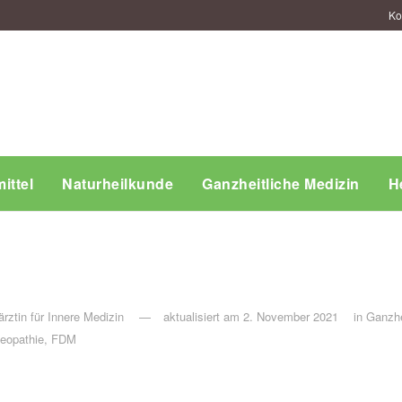
Ko
ittel
Naturheilkunde
Ganzheitliche Medizin
H
rztin für Innere Medizin
aktualisiert am 2. November 2021
in
Ganzhei
steopathie, FDM