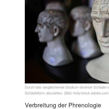
Durch das vergleichende Studium diverser Schädel v
Schädelform abzuleiten. (Bild: holly/stock.adobe.com
Verbreitung der Phrenologie