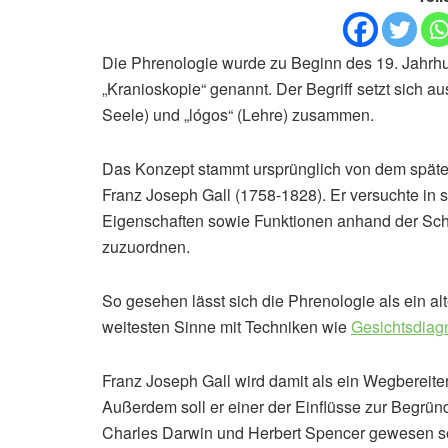
Die Phrenologie wurde zu Beginn des 19. Jahrhu
„Kranioskopie“ genannt. Der Begriff setzt sich a
Seele) und „lógos“ (Lehre) zusammen.
Das Konzept stammt ursprünglich von dem späte
Franz Joseph Gall (1758-1828). Er versuchte in 
Eigenschaften sowie Funktionen anhand der Schä
zuzuordnen.
So gesehen lässt sich die Phrenologie als ein a
weitesten Sinne mit Techniken wie
Gesichtsdiag
Franz Joseph Gall wird damit als ein Wegberei
Außerdem soll er einer der Einflüsse zur Begrü
Charles Darwin und Herbert Spencer gewesen sein