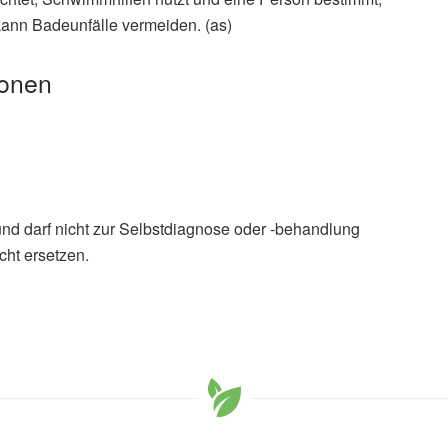
 kann Badeunfälle vermeiden. (as)
ionen
und darf nicht zur Selbstdiagnose oder -behandlung
cht ersetzen.
en Swimming in Lakes and Rivers (veröffentlicht