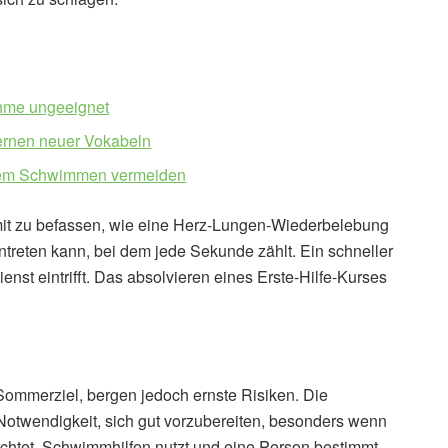
me ungeeignet
ernen neuer Vokabeln
 dem Schwimmen vermeiden
mit zu befassen, wie eine Herz-Lungen-Wiederbelebung
intreten kann, bei dem jede Sekunde zählt. Ein schneller
nst eintrifft. Das absolvieren eines Erste-Hilfe-Kurses
Sommerziel, bergen jedoch ernste Risiken. Die
Notwendigkeit, sich gut vorzubereiten, besonders wenn
achtet, Schwimmhilfen nutzt und eine Person bestimmt,