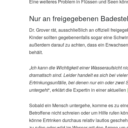
Eine weiteres Problem in Flüssen und Seen könne
Nur an freigegebenen Badest
Dr. Grover rät, ausschließlich an offiziell fre
Kinder sollten gegebenenfalls sogar eine Schw
außerdem darauf zu achten, dass ein Erwachsen
behält.
„
Ich kann die Wichtigkeit einer Wasseraufsicht ni
dramatisch sind. Leider handelt es sich bei viele
Ertrinkungsunfälle, bei denen nur ein oder zwei
untergeht
“, erklärt die Expertin in einer aktuellen
Sobald ein Mensch untergehe, komme es zu ein
Betroffene nicht schreien oder um Hilfe rufen kö
könne Ertrinken durchaus relativ lautlos gescheh
zu rufen oder wild im Wasser mit den Armen um 