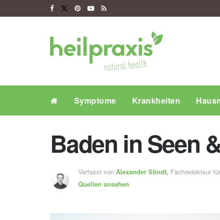
Symptome
Krankheiten
Hausm
Baden in Seen & 
Verfasst von
Alexander Stindt,
Fachredakteur f
Quellen ansehen