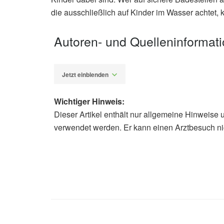
die ausschließlich auf Kinder im Wasser achtet,
Autoren- und Quelleninformat
Jetzt einblenden
Wichtiger Hinweis:
Dieser Artikel enthält nur allgemeine Hinweise 
Alexander Stindt
verwendet werden. Er kann einen Arztbesuch ni
Cleveland Clinic: Using Caution Wh
27.06.2025),
Cleveland Clinic