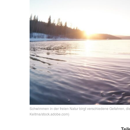
Schwimmen in der freien Natur birgt verschiedene Gefahren, die
Keitma/stock.adobe.com)
Teil