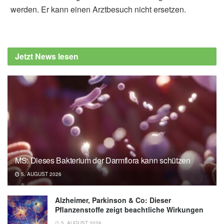
werden. Er kann einen Arztbesuch nicht ersetzen.
Alfred Domke
Mayo Clinic: Mayo Clinic Q and A: Ear
infections after swimming, (Abruf:
Jetzt News lesen
17.05.2022),
Mayo Clinic
Institut für Qualität und Wirtschaftlichkeit im
Gesundheitswesen: Gehörgangsentzündung,
(Abruf: 17.05.2022),
gesundheitsinformation.de
Universitätsklinikum Erlangen: Badespaß mit
Folgen, (Abruf: 17.05.2022),
Universitätsklinikum Erlangen
MS: Dieses Bakterium der Darmflora kann schützen
5. AUGUST 2026
Alzheimer, Parkinson & Co: Dieser
Pflanzenstoffe zeigt beachtliche Wirkungen
5. AUGUST 2026