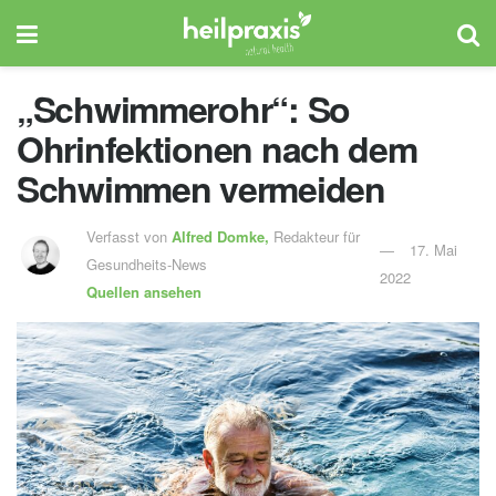
„Schwimmerohr“: So
Ohrinfektionen nach dem
Schwimmen vermeiden
Verfasst von
Alfred Domke,
Redakteur für
17. Mai
Gesundheits-News
2022
Quellen ansehen