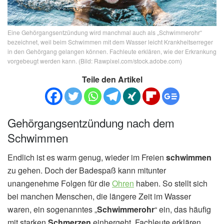
Eine Gehörgangsentzündung wird manchmal auch als „Schwimmerohr“
bezeichnet, weil beim Schwimmen mit dem Wasser leicht Krankheitserreger
in den Gehörgang gelangen können. Fachleute erklären, wie der Erkrankung
vorgebeugt werden kann. (Bild: Rawpixel.com/stock.adobe.com)
Teile den Artikel
Gehörgangsentzündung nach dem
Schwimmen
Endlich ist es warm genug, wieder im Freien
schwimmen
zu gehen. Doch der Badespaß kann mitunter
unangenehme Folgen für die
Ohren
haben. So stellt sich
bei manchen Menschen, die längere Zeit im Wasser
waren, ein sogenanntes „
Schwimmerohr
“ ein, das häufig
mit starken
Schmerzen
einhergeht. Fachleute erklären,