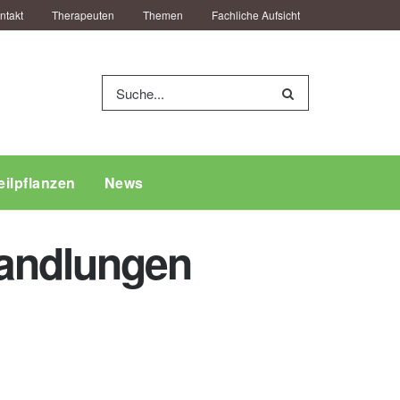
ntakt
Therapeuten
Themen
Fachliche Aufsicht
eilpflanzen
News
andlungen