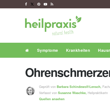
Symptome
Krankheiten
Hausm
Ohrenschmerzen
Geprüft von
Barbara Schindewolf-Lensch
,
Fachä
Verfasst von
Susanne Waschke,
Heilpraktikerin
Quellen ansehen