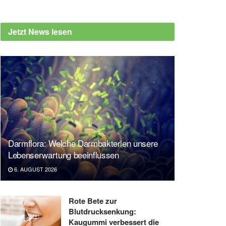
Jetzt News lesen
Darmflora: Welche Darmbakterien unsere
Lebenserwartung beeinflussen
6. AUGUST 2026
Rote Bete zur
Blutdrucksenkung:
Kaugummi verbessert die