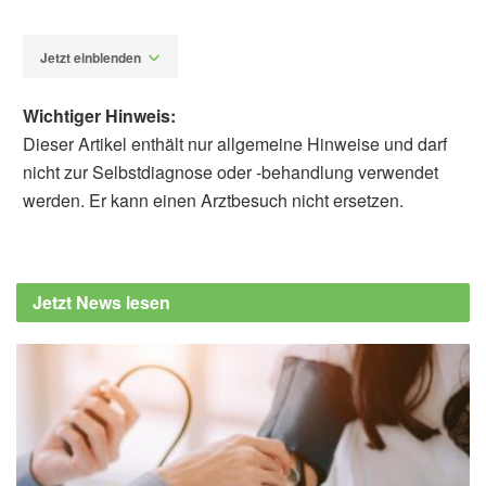
Jetzt einblenden
Wichtiger Hinweis:
Dieser Artikel enthält nur allgemeine Hinweise und darf
nicht zur Selbstdiagnose oder -behandlung verwendet
werden. Er kann einen Arztbesuch nicht ersetzen.
Alexander Stindt
Fanghong Zhu, Tianlan Xi, Qian Liu, Nannan
Yu, Fangyuan Wang, et al.: Asparagus
Jetzt News lesen
polysaccharide attenuates atherosclerosis by
modulating gut microbiota and metabolites;
in: International Journal of Biological
Macromolecules (veröffentlicht 24.06.2025),
International Journal of Biological
Macromolecules