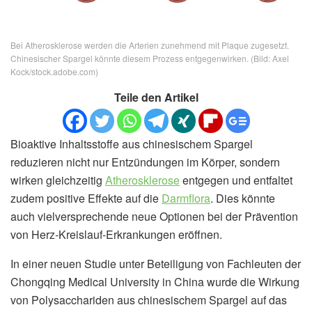
Bei Atherosklerose werden die Arterien zunehmend mit Plaque zugesetzt.
Chinesischer Spargel könnte diesem Prozess entgegenwirken. (Bild: Axel
Kock/stock.adobe.com)
Teile den Artikel
Bioaktive Inhaltsstoffe aus chinesischem Spargel
reduzieren nicht nur Entzündungen im Körper, sondern
wirken gleichzeitig
Atherosklerose
entgegen und entfaltet
zudem positive Effekte auf die
Darmflora
. Dies könnte
auch vielversprechende neue Optionen bei der Prävention
von Herz-Kreislauf-Erkrankungen eröffnen.
In einer neuen Studie unter Beteiligung von Fachleuten der
Chongqing Medical University in China wurde die Wirkung
von Polysacchariden aus chinesischem Spargel auf das