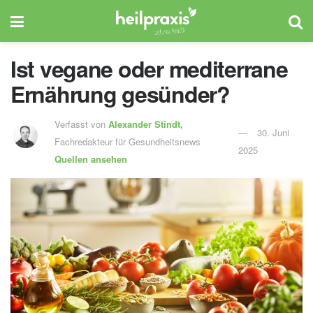
Ist vegane oder mediterrane
Ernährung gesünder?
Verfasst von
Alexander Stindt,
30. Juni
Fachredakteur für Gesundheitsnews
2025
Quellen ansehen