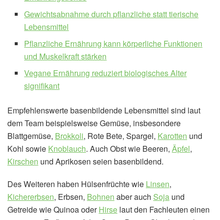
Gewichtsabnahme durch pflanzliche statt tierische
Lebensmittel
Pflanzliche Ernährung kann körperliche Funktionen
und Muskelkraft stärken
Vegane Ernährung reduziert biologisches Alter
signifikant
Empfehlenswerte basenbildende Lebensmittel sind laut
dem Team beispielsweise Gemüse, insbesondere
Blattgemüse,
Brokkoli
, Rote Bete, Spargel,
Karotten
und
Kohl sowie
Knoblauch
. Auch Obst wie Beeren,
Äpfel
,
Kirschen
und Aprikosen seien basenbildend.
Des Weiteren haben Hülsenfrüchte wie
Linsen
,
Kichererbsen
, Erbsen,
Bohnen
aber auch
Soja
und
Getreide wie Quinoa oder
Hirse
laut den Fachleuten einen