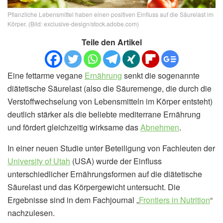
Pflanzliche Lebensmittel haben einen positiven Einfluss auf die Säurelast im
Körper. (Bild: exclusive-design/stock.adobe.com)
Teile den Artikel
Eine fettarme vegane
Ernährung
senkt die sogenannte
diätetische Säurelast (also die Säuremenge, die durch die
Verstoffwechselung von Lebensmitteln im Körper entsteht)
deutlich stärker als die beliebte mediterrane Ernährung
und fördert gleichzeitig wirksame das
Abnehmen
.
In einer neuen Studie unter Beteiligung von Fachleuten der
University of Utah
(USA) wurde der Einfluss
unterschiedlicher Ernährungsformen auf die diätetische
Säurelast und das Körpergewicht untersucht. Die
Ergebnisse sind in dem Fachjournal „
Frontiers in Nutrition
“
nachzulesen.