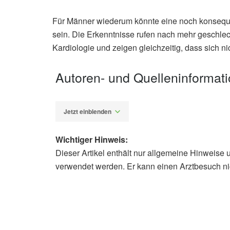
Für Männer wiederum könnte eine noch konsequen
sein. Die Erkenntnisse rufen nach mehr geschlec
Kardiologie und zeigen gleichzeitig, dass sich 
Autoren- und Quelleninformat
Jetzt einblenden
Wichtiger Hinweis:
Dieser Artikel enthält nur allgemeine Hinweise 
Alexander Stindt
verwendet werden. Er kann einen Arztbesuch ni
Jian L. Yeo, Abhishek Dattani, Joann
differences and determinants of cor
type 2 diabetes; in: Journal of Car
08.01.2025),
Journal of Cardiovasc