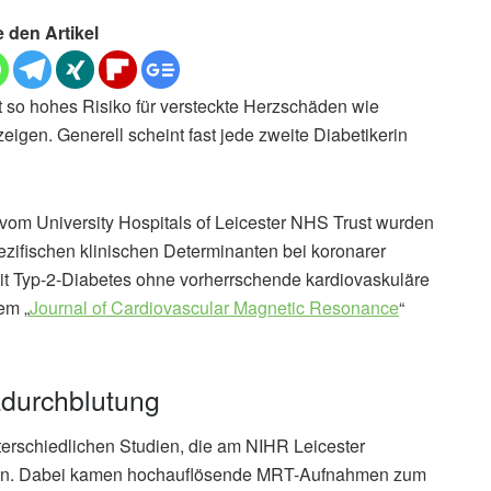
e den Artikel
t so hohes Risiko für versteckte Herzschäden wie
igen. Generell scheint fast jede zweite Diabetikerin
 vom University Hospitals of Leicester NHS Trust wurden
zifischen klinischen Determinanten bei koronarer
it Typ-2-Diabetes ohne vorherrschende kardiovaskuläre
em „
Journal of Cardiovascular Magnetic Resonance
“
zdurchblutung
terschiedlichen Studien, die am NIHR Leicester
den. Dabei kamen hochauflösende MRT-Aufnahmen zum