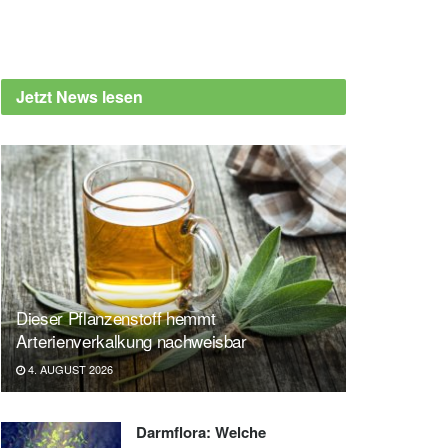
Jetzt News lesen
Dieser Pflanzenstoff hemmt
Arterienverkalkung nachweisbar
4. AUGUST 2026
Darmflora: Welche