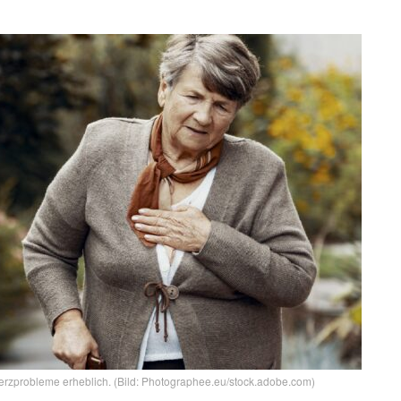
 Herzprobleme erheblich. (Bild: Photographee.eu/stock.adobe.com)