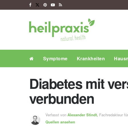
Symptome
Krankheiten
Hausm
Diabetes mit ve
verbunden
Verfasst von
Alexander Stindt,
Fachredakteur f
Quellen ansehen