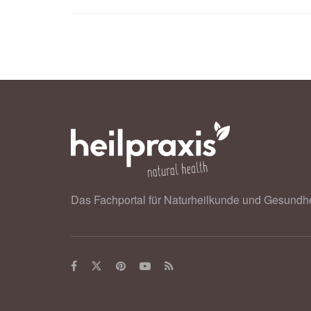
University of Leicester: New Leices
Diabetes (veröffentlciht 10.07.2025)
Das Fachportal für Naturheilkunde und Gesundhe