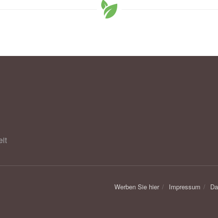
ter study reveals hidden heart risks in women with Type 2
,
University of Leicester
it
Werben Sie hier
Impressum
Da