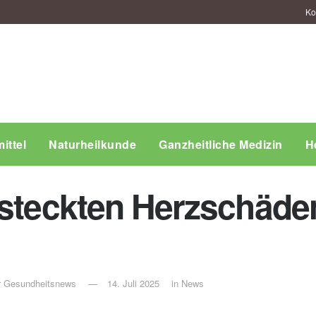
Ko
ittel
Naturheilkunde
Ganzheitliche Medizin
H
rsteckten Herzschäde
ür Gesundheitsnews
14. Juli 2025
in
News