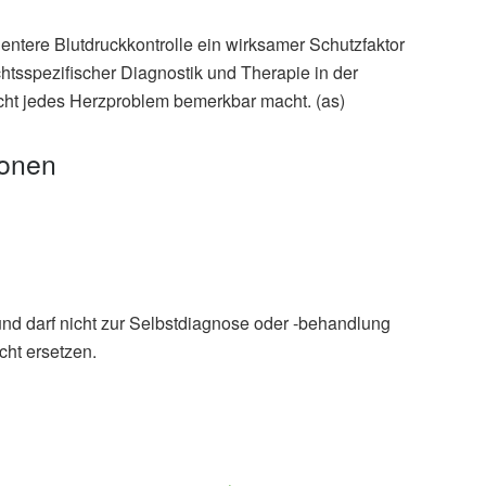
tere Blutdruckkontrolle ein wirksamer Schutzfaktor
htsspezifischer Diagnostik und Therapie in der
nicht jedes Herzproblem bemerkbar macht. (as)
ionen
und darf nicht zur Selbstdiagnose oder -behandlung
cht ersetzen.
a M. Bilak, Alice L. Wood, Lavanya Athithan, et al.: Sex
onary microvascular function in asymptomatic adults with
diovascular Magnetic Resonance (veröffentlicht
ular Magnetic Resonance