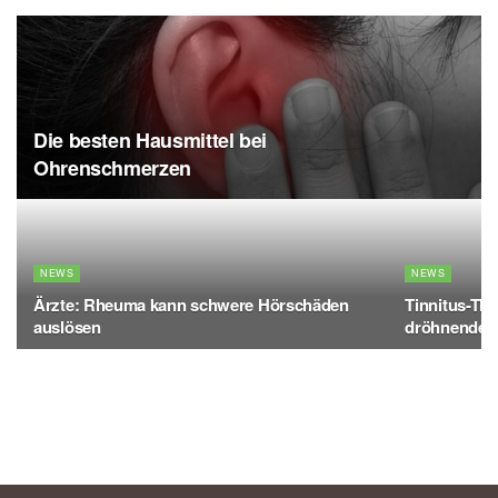
Die besten Hausmittel bei
Ohrenschmerzen
NEWS
NEWS
Ärzte: Rheuma kann schwere Hörschäden
Tinnitus-The
auslösen
dröhnendes 