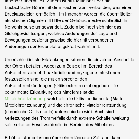
Innenohr übermittelt. Zudem ist das Mittelohr über die
Eustachische Röhre mit dem Rachenraum verbunden, was einen
Druckausgleich ermöglicht. Im Innenohr werden die übermittelten
akustischen Signale mit Hilfe der Gehörschnecke schließlich in
Nervenimpulse umgewandelt. Zudem befindet sich hier das
Gleichgewichtsorgan, welches Änderungen der Lage und
Bewegungen beziehungsweise die hiermit verbundenen
Änderungen der Erdanziehungskraft wahrnimmt.
Unterschiedlichste Erkrankungen können die einzelnen Abschnitte
der Ohren befallen, wobei zum Beispiel im Bereich des
Außenohrs vermehrt bakterielle und mykogene Infektionen
festzustellen sind, die mit entsprechenden
Außenohrentzündungen (Otitis externa) einhergehen. Die
bekannteste Erkrankung des Mittelohrs ist die
Mittelohrentzündung
, welche in die Otitis media acuta (Akute
Mittelohrentzündung) und die chronische Mittelohrentzündung
(chronische Otitis media) unterschieden wird. Auch sind
Verletzungen des Trommelfells durch extreme Schalleinwirkung
kein seltenes Beschwerdebild im Bereich des Mittelohrs.
Erhöhte Lärmbelastung über einen längeren Zeitraum kann