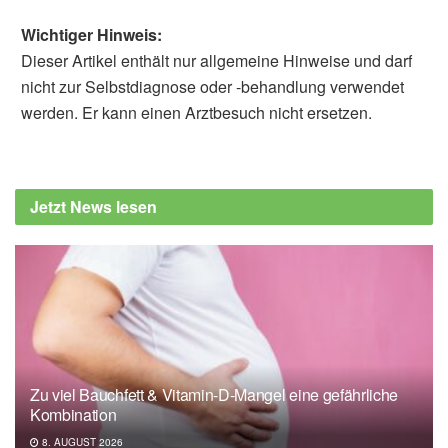
Wichtiger Hinweis:
Dieser Artikel enthält nur allgemeine Hinweise und darf
nicht zur Selbstdiagnose oder -behandlung verwendet
werden. Er kann einen Arztbesuch nicht ersetzen.
Dr. phil. Utz Anhalt
Barbara Schindewolf-
Lensch
Sven Gronemeyer: Das indigene
Jetzt News lesen
Medizinsystem. Krankheit und Heilung.
Hausarbeit im Rahmen des Sprachkurses
"Sprache und Kultur der yukatekischen
Maya" unter der Leitung von PD Dr. Nikolai
Grube. Bonn März 2001
Dr. Hugo Icú Perén: Revival of Maya
medicine and impact for its social and
Zu viel Bauchfett & Vitamin-D-Mangel eine gefährliche
political recognition (in Guatemala) A case
Kombination
study commissioned by the Health Systems
8. AUGUST 2026
Knowledge Network, World Health