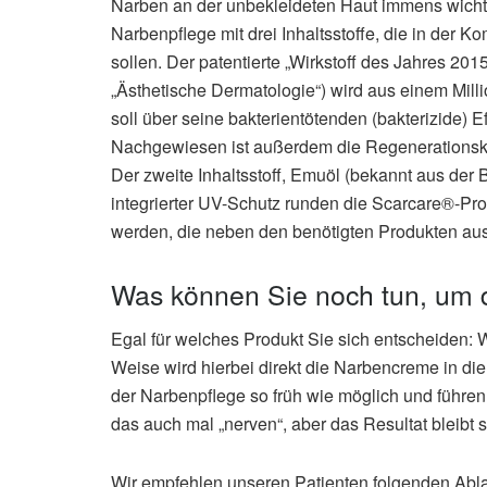
Narben an der unbekleideten Haut immens wichti
Narbenpflege mit drei Inhaltsstoffe, die in der 
sollen. Der patentierte „Wirkstoff des Jahres 201
„Ästhetische Dermatologie“) wird aus einem Mi
soll über seine bakterientötenden (bakterizide) E
Nachgewiesen ist außerdem die Regenerationskraf
Der zweite Inhaltsstoff, Emuöl (bekannt aus de
integrierter UV-Schutz runden die Scarcare®-Pr
werden, die neben den benötigten Produkten aus
Was können Sie noch tun, um d
Egal für welches Produkt Sie sich entscheiden: W
Weise wird hierbei direkt die Narbencreme in di
der Narbenpflege so früh wie möglich und führen 
das auch mal „nerven“, aber das Resultat bleibt
Wir empfehlen unseren Patienten folgenden Abl