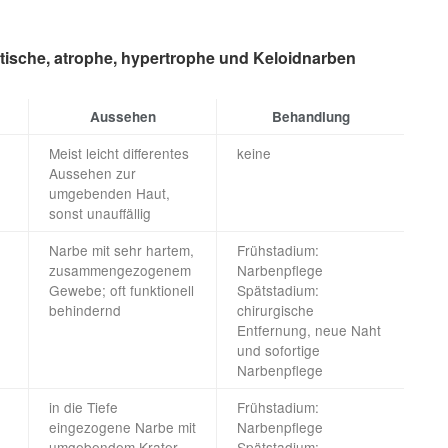
rotische, atrophe, hypertrophe und Keloidnarben
Aussehen
Behandlung
Meist leicht differentes
keine
Aussehen zur
umgebenden Haut,
sonst unauffällig
Narbe mit sehr hartem,
Frühstadium:
zusammengezogenem
Narbenpflege
Gewebe; oft funktionell
Spätstadium:
behindernd
chirurgische
Entfernung, neue Naht
und sofortige
Narbenpflege
in die Tiefe
Frühstadium:
eingezogene Narbe mit
Narbenpflege
umgebendem Krater,
Spätstadium: