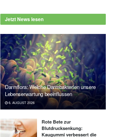
Jetzt News lesen
Darmflora: Welche Darmbakterien unsere
Lebenserwartung beeinflussen
6. AUGUST 2026
Rote Bete zur
Blutdrucksenkung:
Kaugummi verbessert die