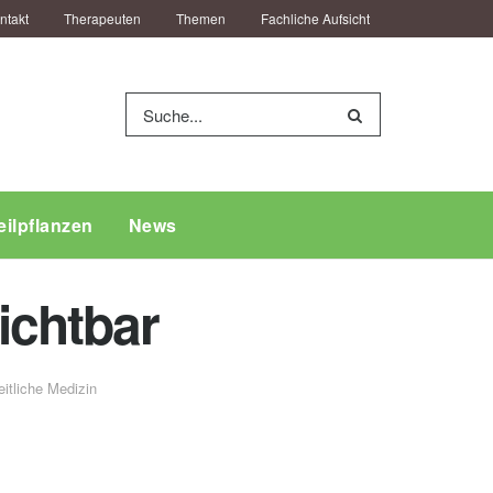
ntakt
Therapeuten
Themen
Fachliche Aufsicht
eilpflanzen
News
ichtbar
tliche Medizin