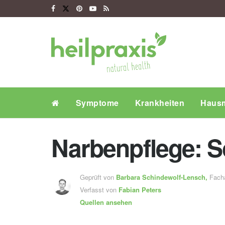
Symptome
Krankheiten
Hausm
Narbenpflege: S
Geprüft von
Barbara Schindewolf-Lensch
,
Fachä
Verfasst von
Fabian Peters
Quellen ansehen