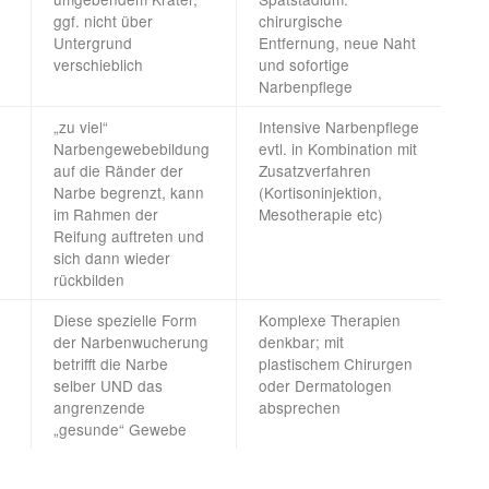
ggf. nicht über
chirurgische
Untergrund
Entfernung, neue Naht
verschieblich
und sofortige
Narbenpflege
„zu viel“
Intensive Narbenpflege
Narbengewebebildung
evtl. in Kombination mit
auf die Ränder der
Zusatzverfahren
Narbe begrenzt, kann
(Kortisoninjektion,
im Rahmen der
Mesotherapie etc)
Reifung auftreten und
sich dann wieder
rückbilden
Diese spezielle Form
Komplexe Therapien
der Narbenwucherung
denkbar; mit
betrifft die Narbe
plastischem Chirurgen
selber UND das
oder Dermatologen
angrenzende
absprechen
„gesunde“ Gewebe