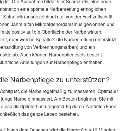
g ist. Die Ausnahme bildet hier Scarcare®, eine neue
Kombination eine optimale Narbenreifung ermöglichen
5“ Spiralin® (ausgezeichnet u.a. von der Fachzeitschrift
llionen Jahre alten Mikroalgenorganismus gewonnen und
ffekte positiv auf die Oberfläche der Narbe wirken.
t, über welche Spiralin® die Narbenreifung unterstützt.
r Behandlung von Verbrennungsnarben) und ein
odukte ab. Auch können Narbenpflegesets bestellt
führliche Anleitungen zur Narbenpflege enthalten.
ie Narbenpflege zu unterstützen?
ichtig ist, die Narbe regelmäßig zu massieren. Optimaler
e junge Narbe einmassiert. Am Besten beginnen Sie mit
diese diszipliniert und regelmäßig durch. Natürlich kann
 schließlich das ganze Leben bestehen.
auf: Nach dem Duschen wird die Narbe 8 bis 10 Minuten