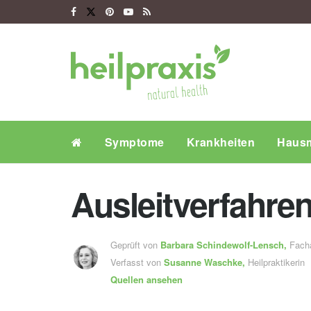
Symptome
Krankheiten
Hausm
Ausleitverfahre
Geprüft von
Barbara Schindewolf-Lensch
,
Fachä
Verfasst von
Susanne Waschke,
Heilpraktikerin
Quellen ansehen