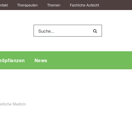
ntakt
Therapeuten
Themen
Fachliche Aufsicht
eilpflanzen
News
tliche Medizin