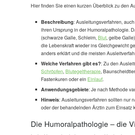
Hier finden Sie einen kurzen Überblick zu den A
Beschreibung
: Ausleitungsverfahren, auc
ihren Ursprung in der Humoralpathologie. Da
(schwarze Galle, Schleim,
Blut
, gelbe Galle
die Lebenskraft wieder ins Gleichgewicht g
anders erklärt und die meisten Ausleitverfa
Welche Verfahren gibt es?
: Zu den Auslei
Schröpfen
,
Blutegeltherapie
, Baunscheidtie
Fastenkuren oder ein
Einlauf
.
Anwendungsgebiete
: Je nach Methode va
Hinweis
: Ausleitungsverfahren sollten nur
oder der behandelnden Ärztin zum Einsatz
Die Humoralpathologie – die V