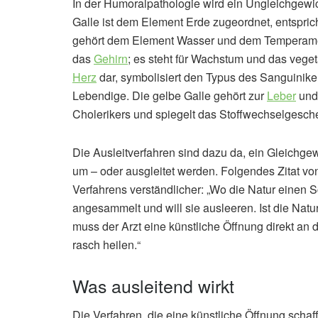
In der Humoralpathologie wird ein Ungleichgewic
Galle ist dem Element Erde zugeordnet, entspric
gehört dem Element Wasser und dem Temperamen
das
Gehirn
; es steht für Wachstum und das vege
Herz
dar, symbolisiert den Typus des Sanguinike
Lebendige. Die gelbe Galle gehört zur
Leber
und
Cholerikers und spiegelt das Stoffwechselgesch
Die Ausleitverfahren sind dazu da, ein Gleichgew
um – oder ausgleitet werden. Folgendes Zitat 
Verfahrens verständlicher: „Wo die Natur einen S
angesammelt und will sie ausleeren. Ist die Natu
muss der Arzt eine künstliche Öffnung direkt an
rasch heilen.“
Was ausleitend wirkt
Die Verfahren, die eine künstliche Öffnung schaf