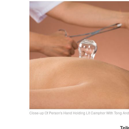
Close-up Of Person's Hand Holding Lit Camphor With Tong An
Teil