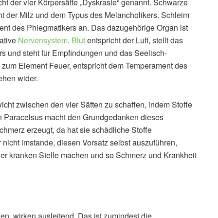
ht der vier Körpersäfte „Dyskrasie“ genannt. Schwarze
ht der Milz und dem Typus des Melancholikers. Schleim
t des Phlegmatikers an. Das dazugehörige Organ ist
tative
Nervensystem
.
Blut
entspricht der Luft, stellt das
rs und steht für Empfindungen und das Seelisch-
 zum Element Feuer, entspricht dem Temperament des
ehen wider.
icht zwischen den vier Säften zu schaffen, indem Stoffe
von Paracelsus macht den Grundgedanken dieses
chmerz erzeugt, da hat sie schädliche Stoffe
r nicht imstande, diesen Vorsatz selbst auszuführen,
 der kranken Stelle machen und so Schmerz und Krankheit
fen, wirken ausleitend. Das ist zumindest die