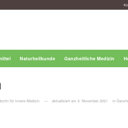
Ko
ittel
Naturheilkunde
Ganzheitliche Medizin
H
n
rztin für Innere Medizin
aktualisiert am 3. November 2021
in
Ganzhei