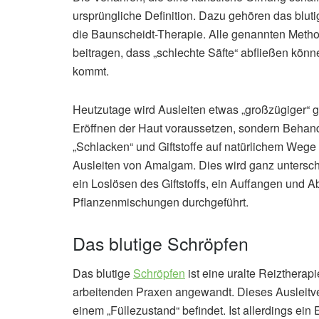
ursprüngliche Definition. Dazu gehören das blut
die Baunscheidt-Therapie. Alle genannten Metho
beitragen, dass „schlechte Säfte“ abfließen kön
kommt.
Heutzutage wird Ausleiten etwas „großzügiger“ g
Eröffnen der Haut voraussetzen, sondern Behan
„Schlacken“ und Giftstoffe auf natürlichem Weg
Ausleiten von Amalgam. Dies wird ganz unterschie
ein Loslösen des Giftstoffs, ein Auffangen und A
Pflanzenmischungen durchgeführt.
Das blutige Schröpfen
Das blutige
Schröpfen
ist eine uralte Reiztherapi
arbeitenden Praxen angewandt. Dieses Ausleitve
einem „Füllezustand“ befindet. Ist allerdings ei