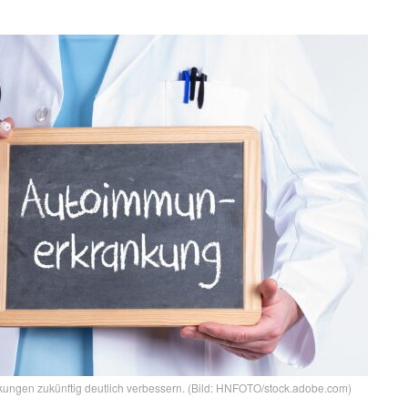
ungen zukünftig deutlich verbessern. (Bild: HNFOTO/stock.adobe.com)