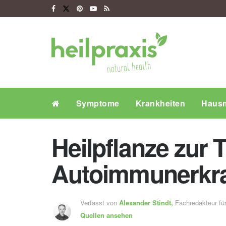
Symptome
Krankheiten
Hausm
Heilpflanze zur 
Autoimmunerkr
Verfasst von
Alexander Stindt,
Fachredakteur f
Quellen ansehen