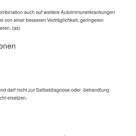
ffkombination auch auf weitere Autoimmunerkrankungen
 von einer besseren Verträglichkeit, geringeren
eren. (as)
ionen
und darf nicht zur Selbstdiagnose oder -behandlung
cht ersetzen.
i, Ya-cun Chen, Jing Xie, et al.: Calycosin synergizes
f Sjögren’s disease by targeting BATF in T follicular
a Sinica (veröffentlicht 03.04.12025),
Acta