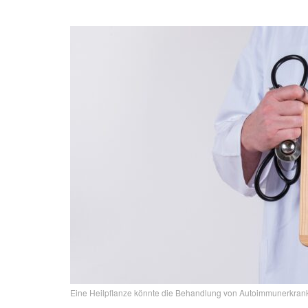
Eine Heilpflanze könnte die Behandlung von Autoimmunerkrank