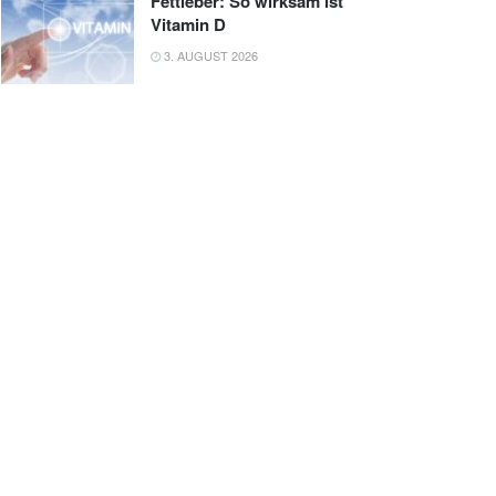
Fettleber: So wirksam ist
Vitamin D
3. AUGUST 2026