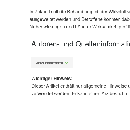
In Zukunft soll die Behandlung mit der Wirksto
ausgeweitet werden und Betroffene könnten dabei
Nebenwirkungen und höherer Wirksamkeit profiti
Autoren- und Quelleninformat
Jetzt einblenden
Wichtiger Hinweis:
Dieser Artikel enthält nur allgemeine Hinweise 
Alexander Stindt
verwendet werden. Er kann einen Arztbesuch ni
Su-lan Yu, Mei-ling Wu, Philip Hei L
with methotrexate in the treatment o
helper cells; in: Acta Pharmacologic
Pharmacologica Sinica