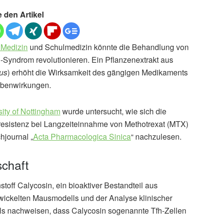
e den Artikel
 Medizin
und Schulmedizin könnte die Behandlung von
yndrom revolutionieren. Ein Pflanzenextrakt aus
us
) erhöht die Wirksamkeit des gängigen Medikaments
Nebenwirkungen.
sity of Nottingham
wurde untersucht, wie sich die
esistenz bei Langzeiteinnahme von Methotrexat (MTX)
hjournal „
Acta Pharmacologica Sinica
“ nachzulesen.
schaft
off Calycosin, ein bioaktiver Bestandteil aus
twickelten Mausmodells und der Analyse klinischer
ls nachweisen, dass Calycosin sogenannte Tfh-Zellen