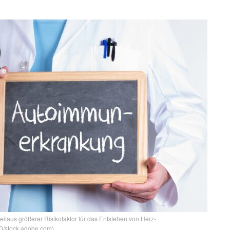
taus größerer Risikofaktor für das Entstehen von Herz-
O/stock.adobe.com)