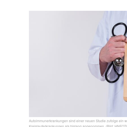
Autoimmunerkrankungen sind einer neuen Studie zufolge ein wei
Kreislauferkrankungen als bislang angenommen. (Bild: HNFOT