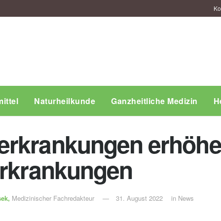
Ko
ittel
Naturheilkunde
Ganzheitliche Medizin
H
rkrankungen erhöhen
Erkrankungen
sek,
Medizinischer Fachredakteur
31. August 2022
in
News