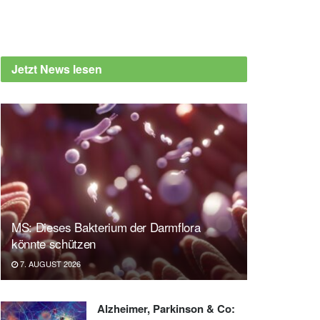
Jetzt News lesen
MS: Dieses Bakterium der Darmflora
könnte schützen
7. AUGUST 2026
Alzheimer, Parkinson & Co: