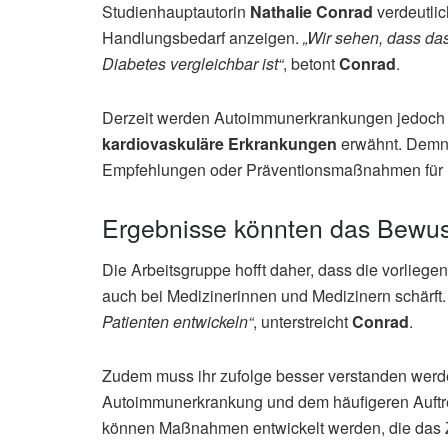
Studienhauptautorin
Nathalie Conrad
verdeutlic
Handlungsbedarf anzeigen.
„Wir sehen, dass das
Diabetes vergleichbar ist“
, betont
Conrad
.
Derzeit werden Autoimmunerkrankungen jedoch 
kardiovaskuläre Erkrankungen
erwähnt. Demna
Empfehlungen oder Präventionsmaßnahmen für P
Ergebnisse könnten das Bewus
Die Arbeitsgruppe hofft daher, dass die vorlieg
auch bei Medizinerinnen und Medizinern schärft
Patienten entwickeln“
, unterstreicht
Conrad
.
Zudem muss ihr zufolge besser verstanden wer
Autoimmunerkrankung und dem häufigeren Auftre
können Maßnahmen entwickelt werden, die das Zu