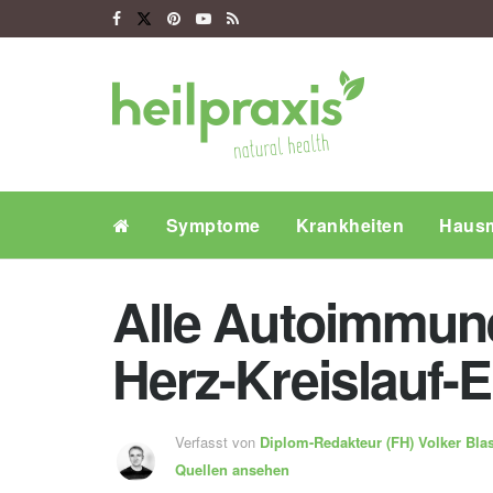
Symptome
Krankheiten
Hausm
Alle Autoimmune
Herz-Kreislauf-
Verfasst von
Diplom-Redakteur (FH)
Volker Bla
Quellen ansehen