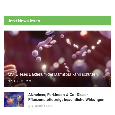
Alexander Stindt
Beyond: Simple blood test predicts cognitive
decline in Alzheimer's patients, new study
Jetzt News lesen
shows (veröffentlicht 22.06.2025),
Beyond
MS: Dieses Bakterium der Darmflora kann schützen
5. AUGUST 2026
Alzheimer, Parkinson & Co: Dieser
Pflanzenstoffe zeigt beachtliche Wirkungen
5. AUGUST 2026