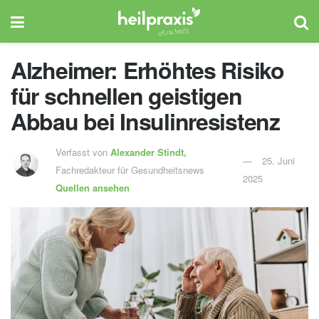
Alzheimer: Erhöhtes Risiko
für schnellen geistigen
Abbau bei Insulinresistenz
Verfasst von
Alexander Stindt,
25. Juni
Fachredakteur für Gesundheitsnews
2025
Quellen ansehen