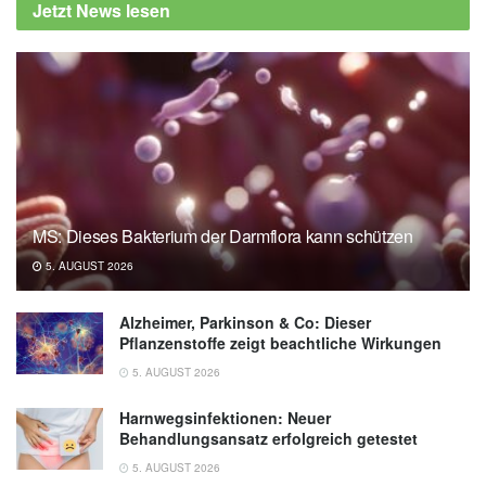
Jetzt News lesen
weight gain, (Abruf: 28.09.2019),
Pennsylvania State University
Journal of Lipid Research: Four nights of
sleep restriction suppress the postprandial
lipemic response and decrease satiety,
(Abruf: 28.09.2019),
Journal of Lipid
Research
MS: Dieses Bakterium der Darmflora kann schützen
5. AUGUST 2026
Alzheimer, Parkinson & Co: Dieser
Pflanzenstoffe zeigt beachtliche Wirkungen
5. AUGUST 2026
Harnwegsinfektionen: Neuer
Behandlungsansatz erfolgreich getestet
5. AUGUST 2026