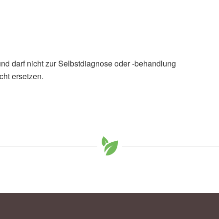
und darf nicht zur Selbstdiagnose oder -behandlung
cht ersetzen.
uta Nemoto, Raphael HO Araujo, Hsin-Fang Chung, et
and accumulation over adulthood and their associations with
ty: a systematic review and meta-analysis; in: British
tlicht 10.07.2025),
British Journal of Sports Medicine
cally active in adulthood linked to 30–40% lower risk of
MJ Group