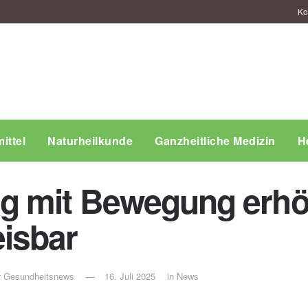
Ko
ittel
Naturheilkunde
Ganzheitliche Medizin
H
g mit Bewegung erhöh
isbar
ür Gesundheitsnews
16. Juli 2025
in
News