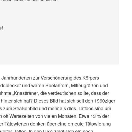
s!
 Jahrhunderten zur Verschönerung des Körpers
muddelecke“ und waren Seefahrern, Milieugrößen und
hmte „Knastträne“, die verdeutlichen sollte, dass der
 hinter sich hat? Dieses Bild hat sich seit den 1960ziger
s zum Straßenbild und mehr als dies. Tattoos sind um
 oft Wartezeiten von vielen Monaten. Etwa 13 % der
der Tätowierten denken über eine erneute Tätowierung
weites Tattoo. In den USA zeigt sich ein noch