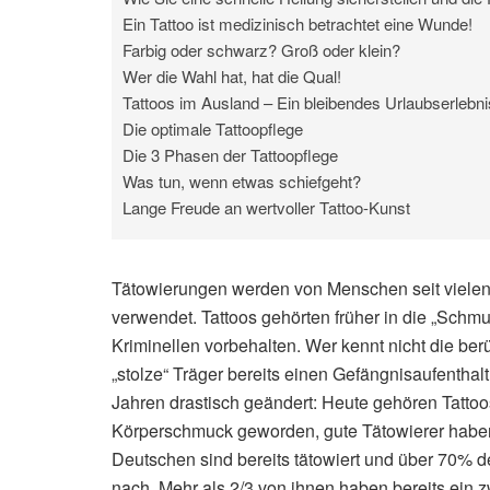
Ein Tattoo ist medizinisch betrachtet eine Wunde!
Farbig oder schwarz? Groß oder klein?
Wer die Wahl hat, hat die Qual!
Tattoos im Ausland – Ein bleibendes Urlaubserlebni
Die optimale Tattoopflege
Die 3 Phasen der Tattoopflege
Was tun, wenn etwas schiefgeht?
Lange Freude an wertvoller Tattoo-Kunst
Tätowierungen werden von Menschen seit vielen
verwendet. Tattoos gehörten früher in die „Sch
Kriminellen vorbehalten. Wer kennt nicht die berü
„stolze“ Träger bereits einen Gefängnisaufenthalt
Jahren drastisch geändert: Heute gehören Tattoo
Körperschmuck geworden, gute Tätowierer haben
Deutschen sind bereits tätowiert und über 70% 
nach. Mehr als 2/3 von ihnen haben bereits ein z