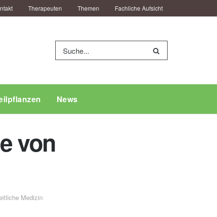
ntakt
Therapeuten
Themen
Fachliche Aufsicht
eilpflanzen
News
ge von
tliche Medizin