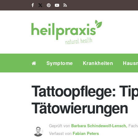
Symptome
Krankheiten
Hausm
Tattoopflege: Ti
Tätowierungen
Geprüft von
Barbara Schindewolf-Lensch
,
Fachä
Verfasst von
Fabian Peters