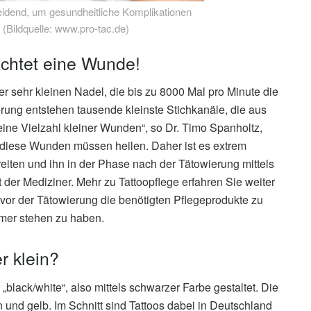
heidend, um gesundheitliche Komplikationen
 (Bildquelle: www.pro-tac.de)
rachtet eine Wunde!
r sehr kleinen Nadel, die bis zu 8000 Mal pro Minute die
erung entstehen tausende kleinste Stichkanäle, die aus
 eine Vielzahl kleiner Wunden“, so Dr. Timo Spanholtz,
d diese Wunden müssen heilen. Daher ist es extrem
eiten und ihn in der Phase nach der Tätowierung mittels
nt der Mediziner. Mehr zu Tattoopflege erfahren Sie weiter
l, vor der Tätowierung die benötigten Pflegeprodukte zu
mmer stehen zu haben.
r klein?
„black/white“, also mittels schwarzer Farbe gestaltet. Die
ün und gelb. Im Schnitt sind Tattoos dabei in Deutschland