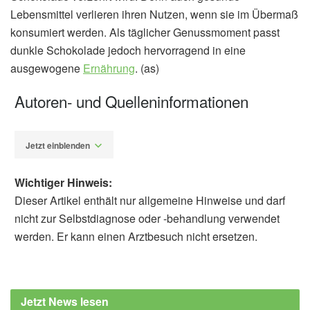
Lebensmittel verlieren ihren Nutzen, wenn sie im Übermaß
konsumiert werden. Als täglicher Genussmoment passt
dunkle Schokolade jedoch hervorragend in eine
ausgewogene
Ernährung
. (as)
Autoren- und Quelleninformationen
Jetzt einblenden
Wichtiger Hinweis:
Dieser Artikel enthält nur allgemeine Hinweise und darf
nicht zur Selbstdiagnose oder -behandlung verwendet
werden. Er kann einen Arztbesuch nicht ersetzen.
Alexander Stindt
Cleveland Clinic: Unwrapping the Health
Benefits of Dark Chocolate (veröffentlicht
Jetzt News lesen
03.07.2025),
Cleveland Clinic