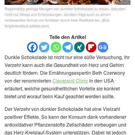
Regelmäßig geringe Mengen von dunkler Schokolade zu essen, reduziert
nicht nur Stress und Entzündungen, sondern trägt auch zu einem
verbesserten Schutz vor Schäden durch freie Radikale bei. (Bild:
fortyforks/stock.adobe.com)
Teile den Artikel
Dunkle Schokolade ist nicht nur eine süße Versuchung, ihr
Verzehr kann auch die Gesundheit von Herz und Gehirn
deutlich fördern. Die Ernährungsexpertin Beth Czerwony
von der renommierten
Cleveland Clinic
in den USA
erläutert, welche gesundheitlichen Vorteile sie konkret
bietet und worauf beim Kauf geachtet werden sollte.
Der Verzehr von dunkler Schokolade hat eine Vielzahl
positiver Effekte. So kann der Konsum dank vorhandener
antioxidativer Pflanzenstoffe Zellschäden vorbeugen und
das Herz-Kreislauf-System unterstützen. Dabei ist jedoch