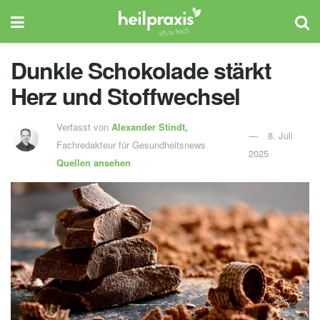
Dunkle Schokolade stärkt
Herz und Stoffwechsel
Verfasst von
Alexander Stindt,
8. Juli
Fachredakteur für Gesundheitsnews
2025
Quellen ansehen