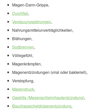
Magen-Darm-Grippe,
Durchfall
,
Verdauungsstörungen
,
Nahrungsmittelunverträglichkeiten,
Blähungen,
Sodbrennen
,
Völlegefühl,
Magenkrämpfen,
Magenentzündungen (viral oder bakteriell),
Verstopfung,
Magendruck
,
Gastritis (Magenschleimhautentzündung)
,
Bauchspeicheldrüsenentzündung
,