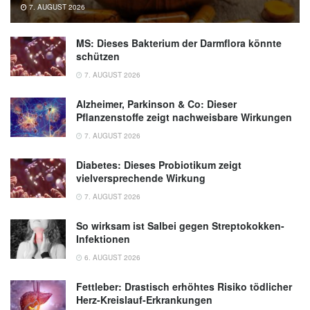
Magen-Darm-Erkrankungen (Abruf:
7. AUGUST 2026
18.09.2019),
dgk.de
MS: Dieses Bakterium der Darmflora könnte
schützen
7. AUGUST 2026
Alzheimer, Parkinson & Co: Dieser
Pflanzenstoffe zeigt nachweisbare Wirkungen
7. AUGUST 2026
Diabetes: Dieses Probiotikum zeigt
vielversprechende Wirkung
7. AUGUST 2026
So wirksam ist Salbei gegen Streptokokken-
Infektionen
6. AUGUST 2026
Fettleber: Drastisch erhöhtes Risiko tödlicher
Herz-Kreislauf-Erkrankungen