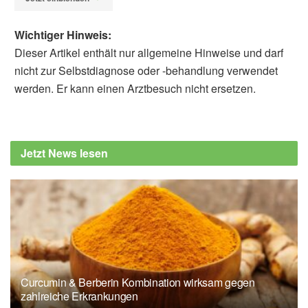
Wichtiger Hinweis:
Dieser Artikel enthält nur allgemeine Hinweise und darf
nicht zur Selbstdiagnose oder -behandlung verwendet
werden. Er kann einen Arztbesuch nicht ersetzen.
Dr. phil. Utz Anhalt
Barbara Schindewolf-
Lensch
Queen Elizabeth Hospital Birmingham:
Jetzt News lesen
Following a light diet after gastrointestinal
surgery (Abruf: 18.09.2019),
uhb.nhs.uk
Dr. Astrid Laimighofer: Schonkost für Magen
und Darm, TRIAS, 2014
Deutsche Gesellschaft für Ernährung e. V.:
Broschüre Leichte Vollkost, 2. Auflage,
Stand: 2014,
dge-medienservice.de
Curcumin & Berberin Kombination wirksam gegen
Deutsches Grünes Kreuz e.V.: Ernährung bei
zahlreiche Erkrankungen