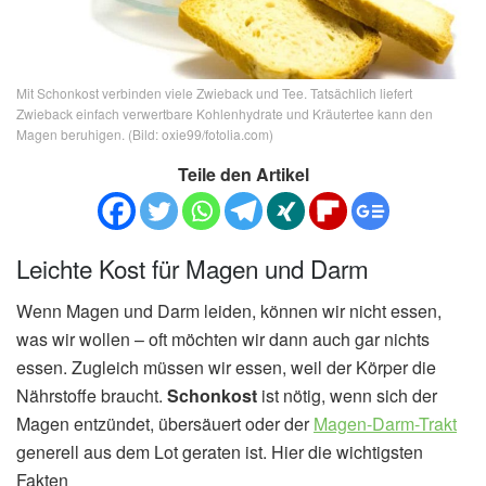
Mit Schonkost verbinden viele Zwieback und Tee. Tatsächlich liefert
Zwieback einfach verwertbare Kohlenhydrate und Kräutertee kann den
Magen beruhigen. (Bild: oxie99/fotolia.com)
Teile den Artikel
Leichte Kost für Magen und Darm
Wenn Magen und Darm leiden, können wir nicht essen,
was wir wollen – oft möchten wir dann auch gar nichts
essen. Zugleich müssen wir essen, weil der Körper die
Nährstoffe braucht.
Schonkost
ist nötig, wenn sich der
Magen entzündet, übersäuert oder der
Magen-Darm-Trakt
generell aus dem Lot geraten ist. Hier die wichtigsten
Fakten