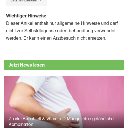
Jetzt einblenden
Wichtiger Hinweis:
Dieser Artikel enthält nur allgemeine Hinweise und darf
nicht zur Selbstdiagnose oder -behandlung verwendet
werden. Er kann einen Arztbesuch nicht ersetzen.
Redaktion Heilpraxis.de
Barbara
Schindewolf-Lensch
Raziye ŞAVKIN ✉, Ummuhan B. Aslan: The
Jetzt News lesen
effect of Pilates exercise on body
composition in sedentary overweight and
obese women, The Journal of Sports
Medicine and Physical Fitness 2017,
ncbi.nlm.nih.gov
American Council on Exercise: Can Pilates
Do It All? 2005,
acefitness.org
Zu viel Bauchfett & Vitamin-D-Mangel eine gefährliche
M. Bergamin, S. Gobbo, V. Bullo, u.a.: Effects
Kombination