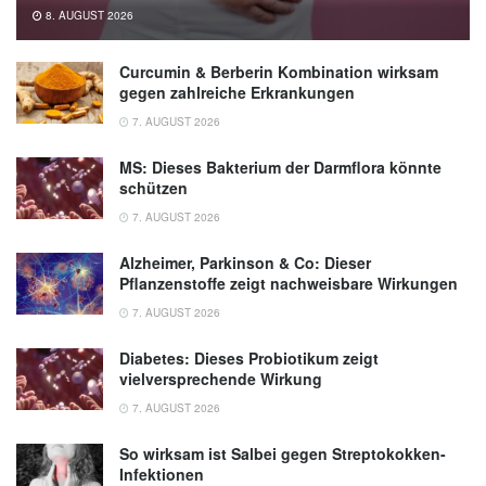
of a Pilates exercise program on muscle
8. AUGUST 2026
strength, postural control and body
composition, AGE, 2015,
link.springer.com
Curcumin & Berberin Kombination wirksam
gegen zahlreiche Erkrankungen
7. AUGUST 2026
MS: Dieses Bakterium der Darmflora könnte
schützen
7. AUGUST 2026
Alzheimer, Parkinson & Co: Dieser
Pflanzenstoffe zeigt nachweisbare Wirkungen
7. AUGUST 2026
Diabetes: Dieses Probiotikum zeigt
vielversprechende Wirkung
7. AUGUST 2026
So wirksam ist Salbei gegen Streptokokken-
Infektionen