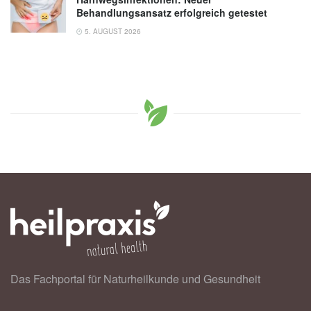
Behandlungsansatz erfolgreich getestet
5. AUGUST 2026
Das Fachportal für Naturheilkunde und Gesundheit