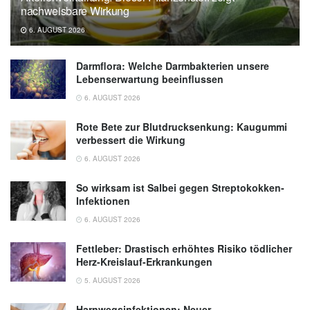
nachweisbare Wirkung
08.07.2025),
University of Georgia
6. AUGUST 2026
Darmflora: Welche Darmbakterien unsere
Lebenserwartung beeinflussen
6. AUGUST 2026
Rote Bete zur Blutdrucksenkung: Kaugummi
verbessert die Wirkung
6. AUGUST 2026
So wirksam ist Salbei gegen Streptokokken-
Infektionen
6. AUGUST 2026
Fettleber: Drastisch erhöhtes Risiko tödlicher
Herz-Kreislauf-Erkrankungen
5. AUGUST 2026
Harnwegsinfektionen: Neuer