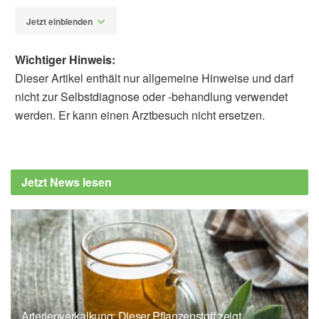
Jetzt einblenden
Wichtiger Hinweis:
Dieser Artikel enthält nur allgemeine Hinweise und darf
nicht zur Selbstdiagnose oder -behandlung verwendet
werden. Er kann einen Arztbesuch nicht ersetzen.
Alexander Stindt
EDUARDO E. BUSTAMANTE, ANGELIQUE
G. BRELLENTHIN, DAVID R. BROWN,
Jetzt News lesen
PATRICK J. O’CONNOR: Up for Debate:
Does Regular Physical Activity Really
Improve Mental Health?; in: Medicine &
Science in Sports & Exercise (veröffentlicht
Mai 2025),
Medicine & Science in Sports &
Exercise
University of Georgia: Does exercise really
Arterienverkalkung: Dieser Pflanzenstoff zeigt
improve mental health? (veröffentlicht