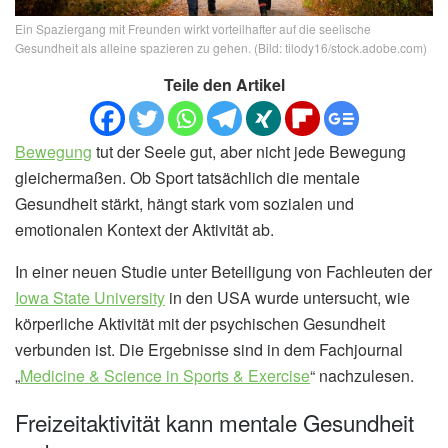
Ein Spaziergang mit Freunden wirkt vorteilhafter auf die seelische
Gesundheit als alleine spazieren zu gehen. (Bild: tilody16/stock.adobe.com)
Teile den Artikel
Bewegung
tut der Seele gut, aber nicht jede Bewegung
gleichermaßen. Ob Sport tatsächlich die mentale
Gesundheit stärkt, hängt stark vom sozialen und
emotionalen Kontext der Aktivität ab.
In einer neuen Studie unter Beteiligung von Fachleuten der
Iowa State University
in den USA wurde untersucht, wie
körperliche Aktivität mit der psychischen Gesundheit
verbunden ist. Die Ergebnisse sind in dem Fachjournal
„
Medicine & Science in Sports & Exercise
“ nachzulesen.
Freizeitaktivität kann mentale Gesundheit