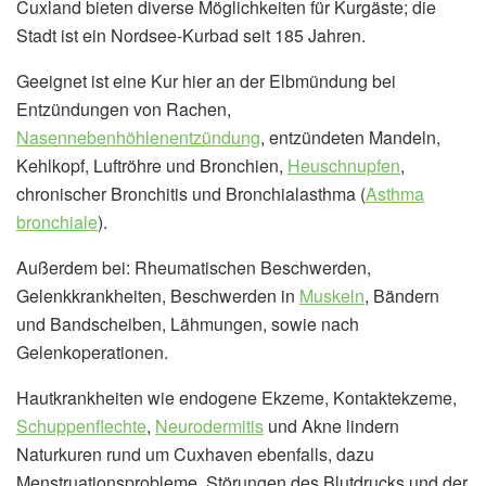
Cuxland bieten diverse Möglichkeiten für Kurgäste; die
Stadt ist ein Nordsee-Kurbad seit 185 Jahren.
Geeignet ist eine Kur hier an der Elbmündung bei
Entzündungen von Rachen,
Nasennebenhöhlenentzündung
, entzündeten Mandeln,
Kehlkopf, Luftröhre und Bronchien,
Heuschnupfen
,
chronischer Bronchitis und Bronchialasthma (
Asthma
bronchiale
).
Außerdem bei: Rheumatischen Beschwerden,
Gelenkkrankheiten, Beschwerden in
Muskeln
, Bändern
und Bandscheiben, Lähmungen, sowie nach
Gelenkoperationen.
Hautkrankheiten wie endogene Ekzeme, Kontaktekzeme,
Schuppenflechte
,
Neurodermitis
und Akne lindern
Naturkuren rund um Cuxhaven ebenfalls, dazu
Menstruationsprobleme, Störungen des Blutdrucks und der