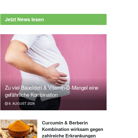
Jetzt News lesen
Zu viel Bauchfett & Vitamin-D-Mangel eine
gefährliche Kombination
8. AUGUST 2026
Curcumin & Berberin
Kombination wirksam gegen
zahlreiche Erkrankungen