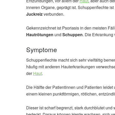
Entzündungen, vor allem der
Haut
, aber auch de
inneren Organe, geprägt ist. Schuppenflechte ist 
Juckreiz
verbunden.
Gekennzeichnet ist Psoriasis in den meisten Fäl
Hautrötungen
und
Schuppen
. Die Erkrankung 
Symptome
Schuppenflechte macht sich sehr vielfältig beme
häufig mit anderen Hauterkrankungen verwechse
der
Haut
.
Die Hälfte der Patientinnen und Patienten leidet
einem kleinen punktförmigen, rötlichen, entzünd
Dieser ist scharf begrenzt, stark durchblutet und
bedeckt. Daraus können Herde wachsen, sich ve