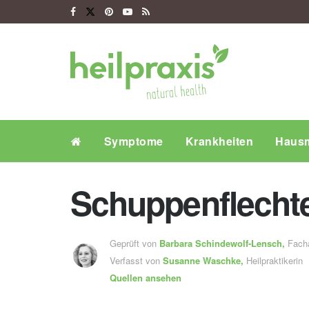
Symptome
Krankheiten
Hausm
Schuppenflecht
Geprüft von
Barbara Schindewolf-Lensch
,
Fachä
Verfasst von
Susanne Waschke,
Heilpraktikerin
Quellen ansehen