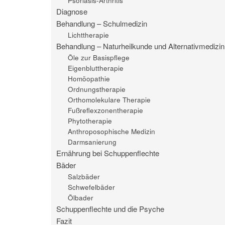
Psoriasis-Arthritis
Diagnose
Behandlung – Schulmedizin
Lichttherapie
Behandlung – Naturheilkunde und Alternativmedizin
Öle zur Basispflege
Eigenbluttherapie
Homöopathie
Ordnungstherapie
Orthomolekulare Therapie
Fußreflexzonentherapie
Phytotherapie
Anthroposophische Medizin
Darmsanierung
Ernährung bei Schuppenflechte
Bäder
Salzbäder
Schwefelbäder
Ölbader
Schuppenflechte und die Psyche
Fazit