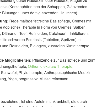
uchung durch Hautärztin oder Hautarzt, Fragen zu
uttests (Kerzenphänomen der Schuppen, Glänzendes
e Blutungen unter dem glänzenden Häutchen)
lung:
Regelmäßige fettreiche Basispflege, Cremes mit
he (topische) Therapie in Form von Cremes, Salben,
 Dithranol, Teer, Retinoiden, Calcineurin-Inhibitoren,
ittelschweren Psoriasis (Tabletten, Spritzen) mit
und Retinoiden, Biologica, zusätzlich Klimatherapie
de Möglichkeiten:
Pflanzenöle zur Basispflege und zum
rdnungstherapie,
Orthomolekulare Therapie
,
d Schwefel, Phytotherapie, Anthroposophische Medizin,
ning, Yoga, progressive Muskelrelaxation
bezeichnet, ist eine Autoimmunkrankheit, die durch