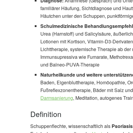
Diagnose:
Anamnese (Gespräch) und Unters
familiärer Häufung, Sichtdiagnose und Ha
Häutchen unter den Schuppen, punktförmig
Schulmedizinische Behandlungsempfeh
Urea (Harnstoff) und Salicylsäure, äußerlic
Lotionen mit Kortison, Vitamin-D3-Derivaten,
Lichttherapie, systemische Therapie ab der m
Immunsupressiva wie Fumarate, Methotrexat 
und Balneo-PUVA-Therapie
Naturheilkunde und weitere unterstützen
Baden, Eigenbluttherapie, Homöopathie, O
Fußreflexzonentherapie, Bäder mit Salz un
Darmsanierung
, Meditation, autogenes Trai
Definition
Schuppenflechte, wissenschaftlich als
Psoriasis