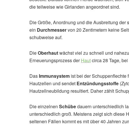
die teilweise wie Girlanden angeordnet sind.
Die Größe, Anordnung und die Ausbreitung der
ein
Durchmesser
von 20 Zentimetern keine Selte
schubweise auf.
Die
Oberhaut
wächst viel zu schnell und nahezu 
Erneuerungsprozess der
Haut
circa 28 Tage, bei
Das
Immunsystem
ist bei der Schuppenflechte f
Hautzellen und sendet
Entzündungsstoffe
(Zyto
Hautzellneubildung resultiert. Daher zählt Schu
Die einzelnen
Schübe
dauern unterschiedlich l
unterschiedlich groß. Meistens zeigt sich diese
seltenen Fällen kommt es mit über 40 Jahren zum