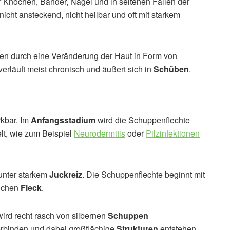
r Knochen, Bänder, Nägel und in seltenen Fällen der
nicht ansteckend, nicht heilbar und oft mit starkem
len durch eine Veränderung der Haut in Form von
verläuft meist chronisch und äußert sich in
Schüben
.
rkbar. Im
Anfangsstadium
wird die Schuppenflechte
lt, wie zum Beispiel
Neurodermitis
oder
Pilzinfektionen
 unter starkem
Juckreiz
. Die Schuppenflechte beginnt mit
lichen
Fleck
.
 wird recht rasch von silbernen
Schuppen
rbinden und dabei großflächige
Strukturen
entstehen,