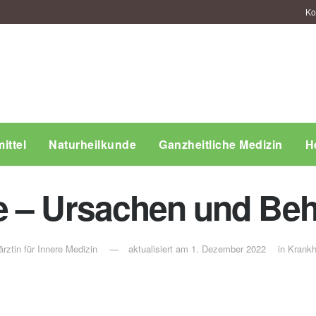
Ko
ittel
Naturheilkunde
Ganzheitliche Medizin
H
e – Ursachen und Be
rztin für Innere Medizin
aktualisiert am 1. Dezember 2022
in
Krankh