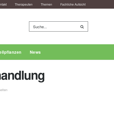
ntakt
Therapeuten
Themen
Fachliche Aufsicht
eilpflanzen
News
handlung
eiten