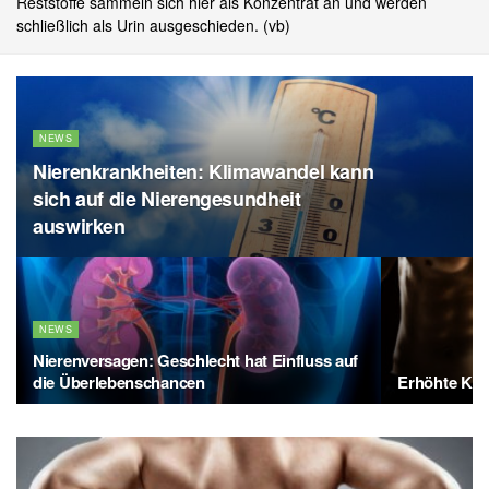
Reststoffe sammeln sich hier als Konzentrat an und werden
schließlich als Urin ausgeschieden. (vb)
NEWS
Nierenkrankheiten: Klimawandel kann
sich auf die Nierengesundheit
auswirken
NEWS
Nierenversagen: Geschlecht hat Einfluss auf
die Überlebenschancen
Erhöhte Kre