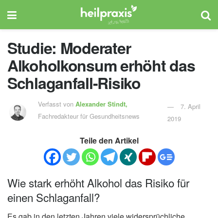
Studie: Moderater
Alkoholkonsum erhöht das
Schlaganfall-Risiko
Verfasst von
Alexander Stindt,
7. April
Fachredakteur für Gesundheitsnews
2019
Teile den Artikel
Wie stark erhöht Alkohol das Risiko für
einen Schlaganfall?
Es gab in den letzten Jahren viele widersprüchliche