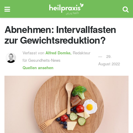
Abnehmen: Intervallfasten
zur Gewichtsreduktion?
Verfasst von
Alfred Domke,
Redakteur
29.
für Gesundheits-News
August 2022
Quellen ansehen