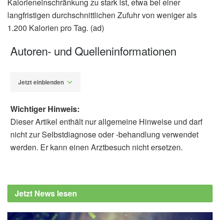
Kalorieneinschränkung zu stark ist, etwa bei einer
langfristigen durchschnittlichen Zufuhr von weniger als
1.200 Kalorien pro Tag. (ad)
Autoren- und Quelleninformationen
Jetzt einblenden
Wichtiger Hinweis:
Dieser Artikel enthält nur allgemeine Hinweise und darf
nicht zur Selbstdiagnose oder -behandlung verwendet
werden. Er kann einen Arztbesuch nicht ersetzen.
Alfred Domke
Mayo Clinic: Mayo Clinic Q and A: Is
intermittent fasting good for weight loss?,
Jetzt News lesen
(Abruf: 29.08.2022),
Mayo Clinic