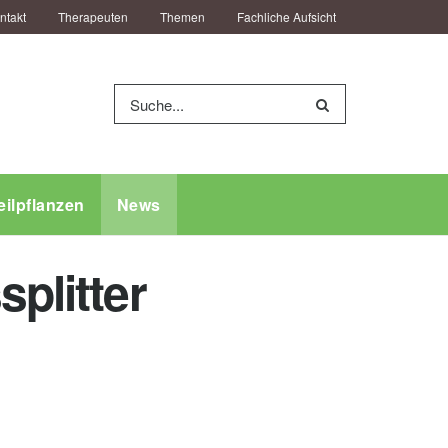
ntakt
Therapeuten
Themen
Fachliche Aufsicht
eilpflanzen
News
plitter