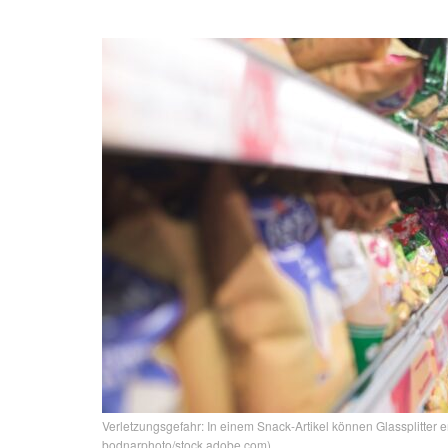
Verletzungsgefahr: In einem Snack-Artikel können Glassplitter en
bodnarphoto/stock.adobe.com)