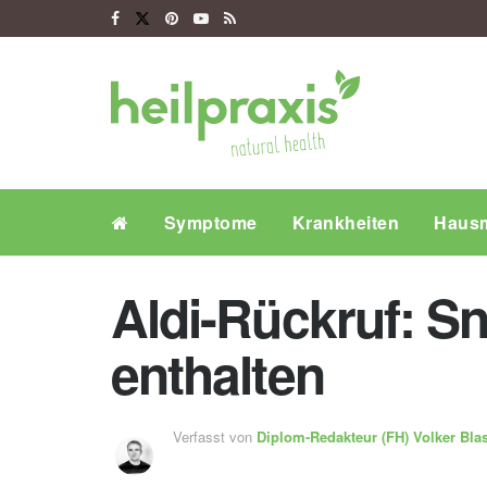
Symptome
Krankheiten
Hausm
Aldi-Rückruf: Sn
enthalten
Verfasst von
Diplom-Redakteur (FH)
Volker Bla