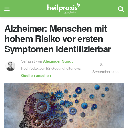
Alzheimer: Menschen mit
hohem Risiko vor ersten
Symptomen identifizierbar
Verfasst von
Alexander Stindt,
2.
Fachredakteur für Gesundheitsnews
September 2022
Quellen ansehen