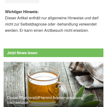
Wichtiger Hinweis:
Dieser Artikel enthält nur allgemeine Hinweise und darf
nicht zur Selbstdiagnose oder -behandlung verwendet
werden. Er kann einen Arztbesuch nicht ersetzen.
Alexander Stindt
Manish D. Paranjpe, Mark Chaffin, Sohail
Zahid, Scott Ritchie, Jerome I. Rotter, et al.:
Jetzt News lesen
Neurocognitive trajectory and proteomic
signature of inherited risk for Alzheimer’s
disease; in: PLOS Genetics (veröffentlicht
01.09.2022),
PLOS Genetics
PLOS: New method could aid Alzheimer’s
research by predicting risk before symptoms
start (veröffentlicht 01.09.2022),
PLOS
Dieser Pflanzenstoff hemmt Arterienverkalkung
nachweisbar