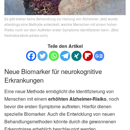
Es gibt bisher keine Behandlung zur Heilung von Alzheimer. Jetzt wurde
allerdings eine Methode entwickelt, welche Menschen mit einem hohen
Risiko noch vor dem Auftreten erster Symptome identifizieren kann. (Bild:
freshidea/stock.adobe.com)
Teile den Artikel
Neue Biomarker für neurokognitive
Erkrankungen
Eine neue Methode ermöglicht die Identifizierung von
Menschen mit einem
erhöhten Alzheimer-Risiko
, noch
bevor die ersten Symptome auftreten. Hierfür dienen
spezielle Biomarker. Auch die Entwicklung von neuen
Behandlungsmethoden könnte durch die gewonnenen
Erkenntnisse erheblich beschleunigt werden.