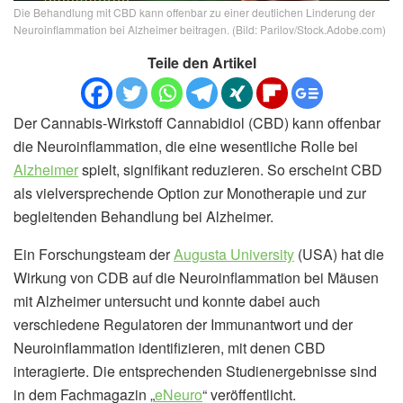
Die Behandlung mit CBD kann offenbar zu einer deutlichen Linderung der
Neuroinflammation bei Alzheimer beitragen. (Bild: Parilov/Stock.Adobe.com)
Teile den Artikel
Der Cannabis-Wirkstoff Cannabidiol (CBD) kann offenbar
die Neuroinflammation, die eine wesentliche Rolle bei
Alzheimer
spielt, signifikant reduzieren. So erscheint CBD
als vielversprechende Option zur Monotherapie und zur
begleitenden Behandlung bei Alzheimer.
Ein Forschungsteam der
Augusta University
(USA) hat die
Wirkung von CDB auf die Neuroinflammation bei Mäusen
mit Alzheimer untersucht und konnte dabei auch
verschiedene Regulatoren der Immunantwort und der
Neuroinflammation identifizieren, mit denen CBD
interagierte. Die entsprechenden Studienergebnisse sind
in dem Fachmagazin „
eNeuro
“ veröffentlicht.