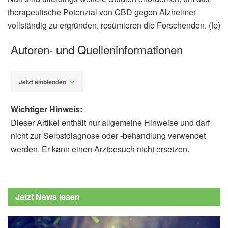
therapeutische Potenzial von CBD gegen Alzheimer
vollständig zu ergründen, resümieren die Forschenden. (fp)
Autoren- und Quelleninformationen
Jetzt einblenden
Wichtiger Hinweis:
Dieser Artikel enthält nur allgemeine Hinweise und darf
nicht zur Selbstdiagnose oder -behandlung verwendet
werden. Er kann einen Arztbesuch nicht ersetzen.
Fabian Peters
Sahar Emami Naeini, Bidhan Bhandari,
Breanna Hill, Nayeli Perez-Morales, Hannah
Jetzt News lesen
M. Rogers, Hesam Khodadadi, Nancy
Young, Lívia Maria Maciel, Jack C. Yu, David
C. Hess, John C. Morgan, Évila Lopes