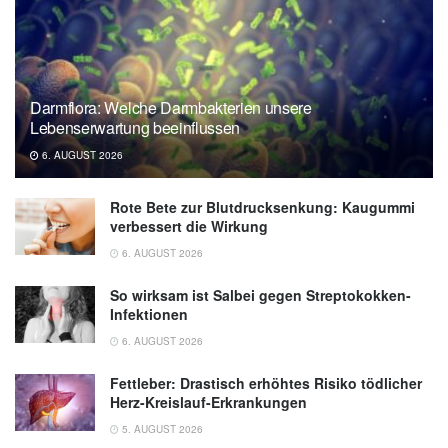
H.Urrea-Quintero, Sebastian B. Mohr,
Michael Wilczek, Johannes Zierenberg,
Michael Wibral, Viola Priesemann: The
challenges of containing SARS-CoV-2 via
Darmflora: Welche Darmbakterien unsere
test-trace-and-isolate; in: arXiv,
Lebenserwartung beeinflussen
(veröffentlicht: 12.09.2020),
arXiv
6. AUGUST 2026
Rote Bete zur Blutdrucksenkung: Kaugummi
verbessert die Wirkung
6. AUGUST 2026
So wirksam ist Salbei gegen Streptokokken-
Infektionen
6. AUGUST 2026
Fettleber: Drastisch erhöhtes Risiko tödlicher
Herz-Kreislauf-Erkrankungen
5. AUGUST 2026