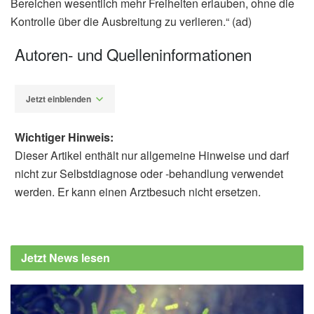
Bereichen wesentlich mehr Freiheiten erlauben, ohne die
Kontrolle über die Ausbreitung zu verlieren.“ (ad)
Autoren- und Quelleninformationen
Jetzt einblenden
Wichtiger Hinweis:
Dieser Artikel enthält nur allgemeine Hinweise und darf
nicht zur Selbstdiagnose oder -behandlung verwendet
werden. Er kann einen Arztbesuch nicht ersetzen.
Alfred Domke
Max-Planck-Gesellschaft: Covid-Kontrolle im
Test, (Abruf: 20.09.2020),
Max-Planck-
Jetzt News lesen
Gesellschaft
Sebastian Contreras, Jonas Dehning,
Matthias Loidolt, F. Paul Spitzner, Jorge