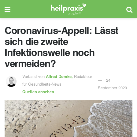
Coronavirus-Appell: Lässt
sich die zweite
Infektionswelle noch
vermeiden?
Verfasst von
Alfred Domke,
Redakteur
24.
für Gesundheits-News
September 2020
Quellen ansehen