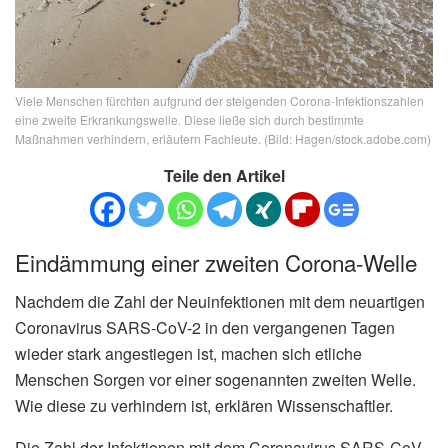
Viele Menschen fürchten aufgrund der steigenden Corona-Infektionszahlen
eine zweite Erkrankungswelle. Diese ließe sich durch bestimmte
Maßnahmen verhindern, erläutern Fachleute. (Bild: Hagen/stock.adobe.com)
Teile den Artikel
Eindämmung einer zweiten Corona-Welle
Nachdem die Zahl der Neuinfektionen mit dem neuartigen
Coronavirus SARS-CoV-2 in den vergangenen Tagen
wieder stark angestiegen ist, machen sich etliche
Menschen Sorgen vor einer sogenannten zweiten Welle.
Wie diese zu verhindern ist, erklären Wissenschaftler.
Die Zahl der Infektionen mit dem Coronavirus SARS-CoV-