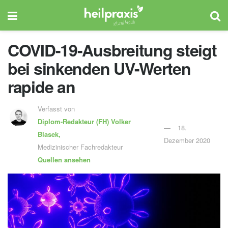
COVID-19-Ausbreitung steigt
bei sinkenden UV-Werten
rapide an
Verfasst von
Diplom-Redakteur (FH)
Volker
18.
Blasek,
Dezember 2020
Medizinischer Fachredakteur
Quellen ansehen