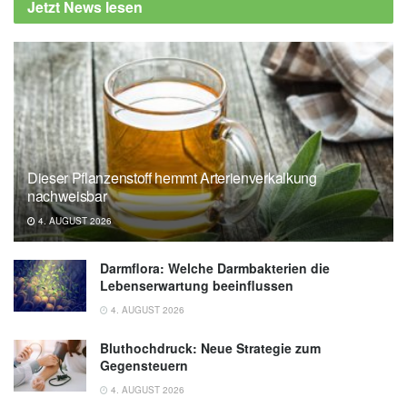
Jetzt News lesen
19 spread increases when UV levels
decrease (veröffentlicht: 15.12.2020),
seas.harvard.edu
Tamma Carleton, Jules Cornetet, Peter
Huybers, et al.: Global evidence for ultraviolet
radiation decreasing COVID-19 growth rates;
in: PNAS, 2020,
pnas.org
Dieser Pflanzenstoff hemmt Arterienverkalkung
nachweisbar
4. AUGUST 2026
Darmflora: Welche Darmbakterien die
Lebenserwartung beeinflussen
4. AUGUST 2026
Bluthochdruck: Neue Strategie zum
Gegensteuern
4. AUGUST 2026