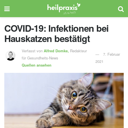
COVID-19: Infektionen bei
Hauskatzen bestätigt
Verfasst von
Alfred Domke,
Redakteur
7. Februar
für Gesundheits-News
2021
Quellen ansehen