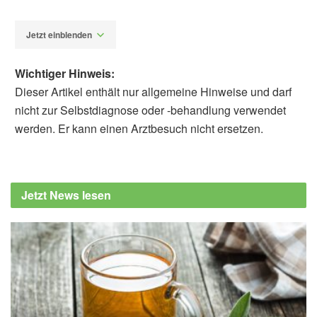
Jetzt einblenden
Wichtiger Hinweis:
Dieser Artikel enthält nur allgemeine Hinweise und darf
nicht zur Selbstdiagnose oder -behandlung verwendet
werden. Er kann einen Arztbesuch nicht ersetzen.
Alfred Domke
Universität Leipzig: In Corona-Quarantäne
nicht mit der Katze schmusen, (Abruf:
Jetzt News lesen
07.02.2021),
Universität Leipzig
Margaret J. Hosie, Regina Hofmann-
Lehmann, Katrin Hartmann, Herman
Egberink, Uwe Truyen, Diane D. Addie,
Sándor Belák, Corine Boucraut-Baralon,
Tadeusz Frymus, Albert Lloret, Hans Lutz,
Fulvio Marsilio, Maria Grazia Pennisi,