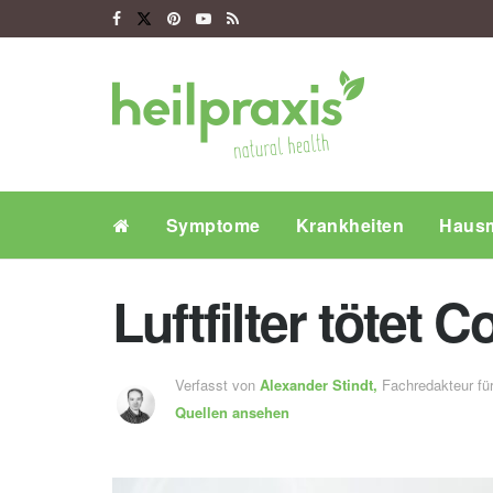
Symptome
Krankheiten
Hausm
Luftfilter tötet 
Verfasst von
Alexander Stindt,
Fachredakteur f
Quellen ansehen