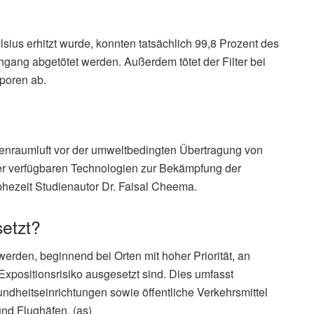
sius erhitzt wurde, konnten tatsächlich 99,8 Prozent des
ang abgetötet werden. Außerdem tötet der Filter bei
poren ab.
enraumluft vor der umweltbedingten Übertragung von
er verfügbaren Technologien zur Bekämpfung der
hezeit Studienautor Dr. Faisal Cheema.
setzt?
werden, beginnend bei Orten mit hoher Priorität, an
xpositionsrisiko ausgesetzt sind. Dies umfasst
heitseinrichtungen sowie öffentliche Verkehrsmittel
nd Flughäfen. (as)