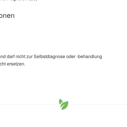
ionen
und darf nicht zur Selbstdiagnose oder -behandlung
cht ersetzen.
r Filter that Can Kill the Coronavirus, University of
H. Cheema, William S. Lawrence, Natalya Bukreyeva et
ne SARS-CoV-2 to control spread of COVID-19 by a heated
s Today Physics (veröffentlicht 07.07.2020),
Materials