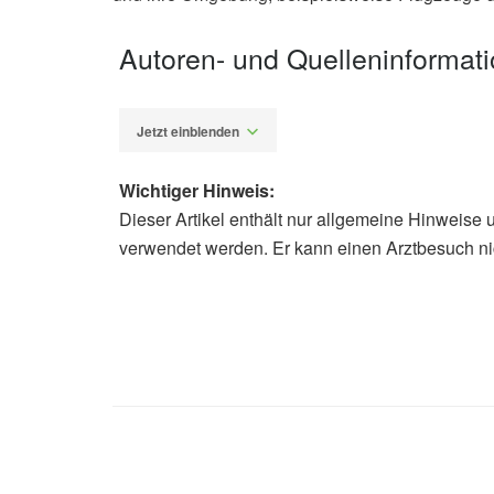
Autoren- und Quelleninformat
Jetzt einblenden
Wichtiger Hinweis:
Dieser Artikel enthält nur allgemeine Hinweise 
Alexander Stindt
verwendet werden. Er kann einen Arztbesuch ni
Jeannie Kever: Researchers Create Ai
Houston (veröffentlicht 07.07.2020)
Luo Yua, Garrett K. Peelb, Faisal 
al.: Catching and killing of airbor
air disinfection system, in Material
Today Physics