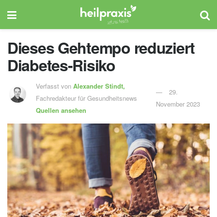
Dieses Gehtempo reduziert
Diabetes-Risiko
Verfasst von
Alexander Stindt,
29.
Fachredakteur für Gesundheitsnews
November 2023
Quellen ansehen