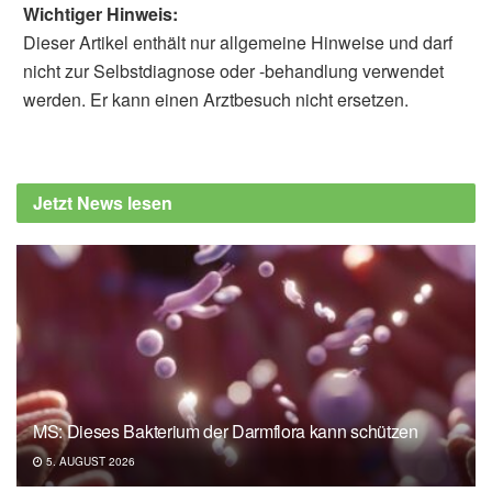
Wichtiger Hinweis:
Dieser Artikel enthält nur allgemeine Hinweise und darf
nicht zur Selbstdiagnose oder -behandlung verwendet
werden. Er kann einen Arztbesuch nicht ersetzen.
Alexander Stindt
Ahmad Jayedi, Mahdieh-Sadat Zargar,
Alireza Emadi, Dagfinn Aune: Walking speed
Jetzt News lesen
and the risk of type 2 diabetes: a systematic
review and meta-analysis; in: British Journal
of Sports Medicine (veröffentlicht
28.11.2023),
British Journal of Sports
Medicine
BMJ: Faster walking speed of 4 km+/hour
linked to significantly lower type 2 diabetes
risk (veröffentlicht 28.11.2023),
BMJ
MS: Dieses Bakterium der Darmflora kann schützen
5. AUGUST 2026