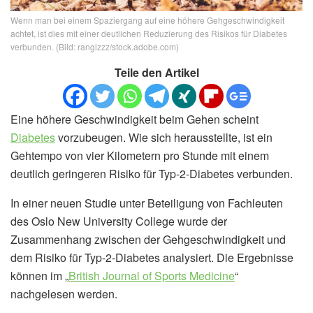
Wenn man bei einem Spaziergang auf eine höhere Gehgeschwindigkeit
achtet, ist dies mit einer deutlichen Reduzierung des Risikos für Diabetes
verbunden. (Bild: rangizzz/stock.adobe.com)
Teile den Artikel
Eine höhere Geschwindigkeit beim Gehen scheint
Diabetes
vorzubeugen. Wie sich herausstellte, ist ein
Gehtempo von vier Kilometern pro Stunde mit einem
deutlich geringeren Risiko für Typ-2-Diabetes verbunden.
In einer neuen Studie unter Beteiligung von Fachleuten
des Oslo New University College wurde der
Zusammenhang zwischen der Gehgeschwindigkeit und
dem Risiko für Typ-2-Diabetes analysiert. Die Ergebnisse
können im „
British Journal of Sports Medicine
“
nachgelesen werden.