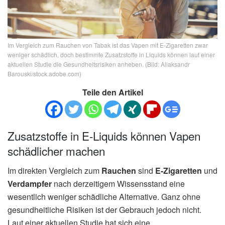
Im Vergleich zum Rauchen von Tabak ist das Vapen mit E-Zigaretten zwar
weniger schädlich, doch bestimmte Zusatzstoffe in Liquids können laut einer
aktuellen Studie die Gesundheitsrisiken anheben. (Bild: Aliaksandr
Barouski/stock.adobe.com)
Teile den Artikel
Zusatzstoffe in E-Liquids können Vapen
schädlicher machen
Im direkten Vergleich zum
Rauchen
sind
E-Zigaretten
und
Verdampfer
nach derzeitigem Wissensstand eine
wesentlich weniger schädliche Alternative. Ganz ohne
gesundheitliche Risiken ist der Gebrauch jedoch nicht.
Laut einer aktuellen Studie hat sich eine