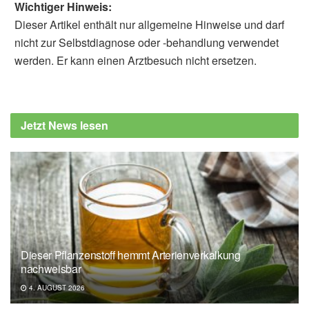
Wichtiger Hinweis:
Dieser Artikel enthält nur allgemeine Hinweise und darf
nicht zur Selbstdiagnose oder -behandlung verwendet
werden. Er kann einen Arztbesuch nicht ersetzen.
Diplom-Redakteur (FH) Volker Blasek
Kambez H. Benam, et al.: Electronic cigarette
menthol flavoring is associated with
Jetzt News lesen
increased inhaled micro and sub‑micron
particles and worse lung function in
combustion cigarette smokers; in:
Respiratory Research (2023)
University of Pittsburgh: Mint flavor makes
vape juice more toxic, damaging to lungs
(veröffentlicht: 10.04.2023),
upmc.com
Dieser Pflanzenstoff hemmt Arterienverkalkung
nachweisbar
4. AUGUST 2026