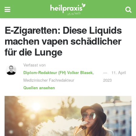
E-Zigaretten: Diese Liquids
machen vapen schädlicher
für die Lunge
Verfasst von
Diplom-Redakteur (FH)
Volker Blasek,
11. April
Medizinischer Fachredakteur
2023
Quellen ansehen