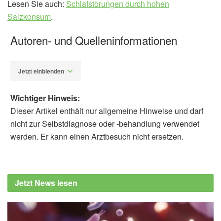
Lesen Sie auch:
Schlafstörungen durch hohen
Salzkonsum
.
Autoren- und Quelleninformationen
Jetzt einblenden
Wichtiger Hinweis:
Dieser Artikel enthält nur allgemeine Hinweise und darf
nicht zur Selbstdiagnose oder -behandlung verwendet
werden. Er kann einen Arztbesuch nicht ersetzen.
Diplom-Redakteur (FH) Volker Blasek
Cleveland Clinic: Do You Know Where Salt
Is Hiding in Your Food? (veröffentlicht:
Jetzt News lesen
14.09.2020),
health.clevelandclinic.org