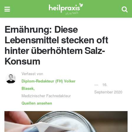
Ernährung: Diese
Lebensmittel stecken oft
hinter überhöhtem Salz-
Konsum
Verfasst von
Diplom-Redakteur (FH)
Volker
16.
Blasek,
September 2020
Medizinischer Fachredakteur
Quellen ansehen