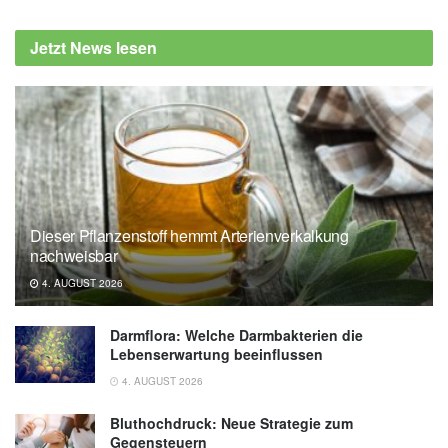
Mayo Clinic: Is intermittent fasting a quick fix?
(veröffentlicht: 2.3.2020),
Jetzt News lesen
newsnetwork.mayoclinic.org
Deutsche Gesellschaft für Ernährung e.V.:
Intervallfasten (Stand: Februar 2018),
dge.de
Dieser Pflanzenstoff hemmt Arterienverkalkung
nachweisbar
4. AUGUST 2026
Darmflora: Welche Darmbakterien die
Lebenserwartung beeinflussen
4. AUGUST 2026
Bluthochdruck: Neue Strategie zum
Gegensteuern