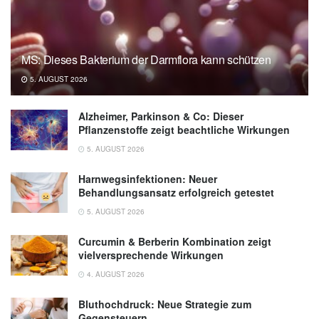
und Antworten zu Mineralölbestandteilen in
Lebensmitteln (Stand: 8. Dezember 2020),
bfr.bund.de
MS: Dieses Bakterium der Darmflora kann schützen
EFSA: Mineralöl-Kohlenwasserstoffe (Abruf:
5. AUGUST 2026
10.12.2021),
efsa.europa.eu
Alzheimer, Parkinson & Co: Dieser
Pflanzenstoffe zeigt beachtliche Wirkungen
5. AUGUST 2026
Harnwegsinfektionen: Neuer
Behandlungsansatz erfolgreich getestet
5. AUGUST 2026
Curcumin & Berberin Kombination zeigt
vielversprechende Wirkungen
4. AUGUST 2026
Bluthochdruck: Neue Strategie zum
Gegensteuern