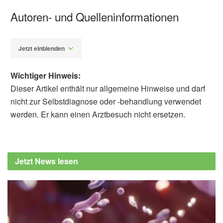
Autoren- und Quelleninformationen
Jetzt einblenden
Wichtiger Hinweis:
Dieser Artikel enthält nur allgemeine Hinweise und darf
nicht zur Selbstdiagnose oder -behandlung verwendet
werden. Er kann einen Arztbesuch nicht ersetzen.
Diplom-Redakteur (FH) Volker Blasek
foodwatch e. v.: Lebensmittel mit Mineralöl
belastet (veröffentlicht: 09.12.2021),
Jetzt News lesen
foodwatch.org
foodwatch e. v.: Toxische Mineralöle in
Lebensmitteln, Testergebnisse 2021 (PDF,
Stand: Dezember 2021),
foodwatch.org
Bundesinstitut für Risikobewertung: Fragen