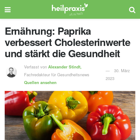
Ernährung: Paprika
verbessert Cholesterinwerte
und stärkt die Gesundheit
Verfasst von
Alexander Stindt,
30. März
Fachredakteur für Gesundheitsnews
2023
Quellen ansehen