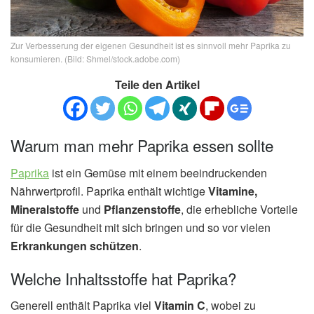
Zur Verbesserung der eigenen Gesundheit ist es sinnvoll mehr Paprika zu
konsumieren. (Bild: Shmel/stock.adobe.com)
Teile den Artikel
Warum man mehr Paprika essen sollte
Paprika
ist ein Gemüse mit einem beeindruckenden
Nährwertprofil. Paprika enthält wichtige
Vitamine,
Mineralstoffe
und
Pflanzenstoffe
, die erhebliche Vorteile
für die Gesundheit mit sich bringen und so vor vielen
Erkrankungen schützen
.
Welche Inhaltsstoffe hat Paprika?
Generell enthält Paprika viel
Vitamin C
, wobei zu