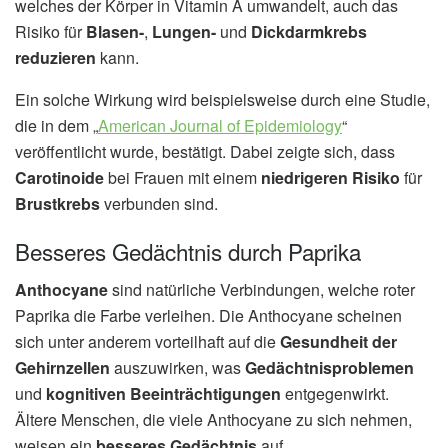
welches der Körper in Vitamin A umwandelt, auch das
Risiko für
Blasen-
,
Lungen-
und
Dickdarmkrebs
reduzieren
kann.
Ein solche Wirkung wird beispielsweise durch eine Studie,
die in dem „
American Journal of Epidemiology
“
veröffentlicht wurde, bestätigt. Dabei zeigte sich, dass
Carotinoide
bei Frauen mit einem
niedrigeren Risiko
für
Brustkrebs
verbunden sind.
Besseres Gedächtnis durch Paprika
Anthocyane
sind natürliche Verbindungen, welche roter
Paprika die Farbe verleihen. Die Anthocyane scheinen
sich unter anderem vorteilhaft auf die
Gesundheit der
Gehirnzellen
auszuwirken, was
Gedächtnisproblemen
und
kognitiven Beeinträchtigungen
entgegenwirkt.
Ältere Menschen, die viele Anthocyane zu sich nehmen,
weisen ein
besseres Gedächtnis
auf.