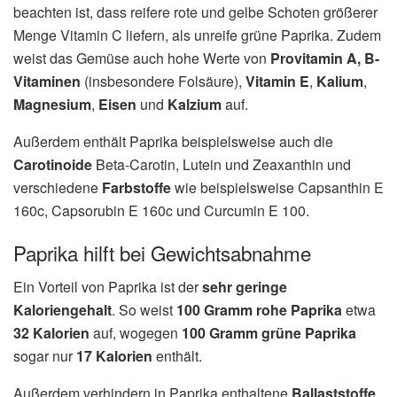
beachten ist, dass reifere rote und gelbe Schoten größerer
Menge Vitamin C liefern, als unreife grüne Paprika. Zudem
weist das Gemüse auch hohe Werte von
Provitamin A, B-
Vitaminen
(insbesondere Folsäure),
Vitamin E
,
Kalium
,
Magnesium
,
Eisen
und
Kalzium
auf.
Außerdem enthält Paprika beispielsweise auch die
Carotinoide
Beta-Carotin, Lutein und Zeaxanthin und
verschiedene
Farbstoffe
wie beispielsweise Capsanthin E
160c, Capsorubin E 160c und Curcumin E 100.
Paprika hilft bei Gewichtsabnahme
Ein Vorteil von Paprika ist der
sehr geringe
Kaloriengehalt
. So weist
100 Gramm rohe Paprika
etwa
32 Kalorien
auf, wogegen
100 Gramm grüne Paprika
sogar nur
17 Kalorien
enthält.
Außerdem verhindern in Paprika enthaltene
Ballaststoffe