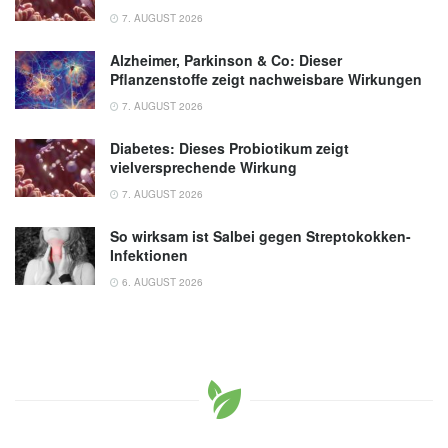
between Gut Microbiota and Broccoli
7. AUGUST 2026
Sprouts, University of Maine (veröffentlicht
Alzheimer, Parkinson & Co: Dieser
16.06.2025) ,
library.umaine.edu
Pflanzenstoffe zeigt nachweisbare Wirkungen
7. AUGUST 2026
Diabetes: Dieses Probiotikum zeigt
vielversprechende Wirkung
7. AUGUST 2026
So wirksam ist Salbei gegen Streptokokken-
Infektionen
6. AUGUST 2026