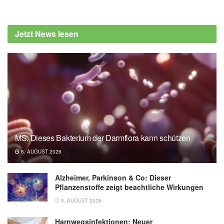
Cleveland Clinic: Why and How To Start an
Anti-Inflammatory Diet, (Abruf: 06.02.2022),
Jetzt News lesen
Cleveland Clinic
MS: Dieses Bakterium der Darmflora kann schützen
5. AUGUST 2026
Alzheimer, Parkinson & Co: Dieser
Pflanzenstoffe zeigt beachtliche Wirkungen
5. AUGUST 2026
Harnwegsinfektionen: Neuer