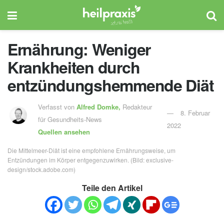
Ernährung: Weniger
Krankheiten durch
entzündungshemmende Diät
Verfasst von
Alfred Domke,
Redakteur
8. Februar
für Gesundheits-News
2022
Quellen ansehen
Die Mittelmeer-Diät ist eine empfohlene Ernährungsweise, um
Entzündungen im Körper entgegenzuwirken. (Bild: exclusive-
design/stock.adobe.com)
Teile den Artikel