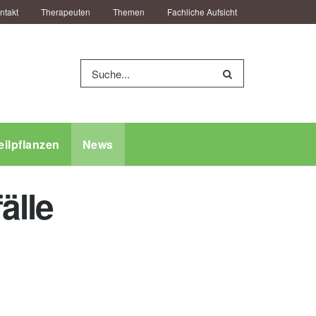
ntakt
Therapeuten
Themen
Fachliche Aufsicht
eilpflanzen
News
älle