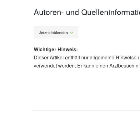
Autoren- und Quelleninformat
Jetzt einblenden
Wichtiger Hinweis:
Dieser Artikel enthält nur allgemeine Hinweise 
Diplom-Redakteur (FH) Volker Blas
verwendet werden. Er kann einen Arztbesuch ni
Erika Mendez‐Enriquez, Perla Abigai
derived serotonin enhances methac
dust mite‐induced experimental asth
Uppsala University: Release of serot
hyperresposivness in asthma (veröff
Lungenärzte im Netz: Asthma bronchi
netz.de