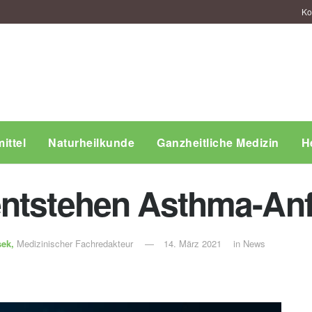
Ko
ittel
Naturheilkunde
Ganzheitliche Medizin
H
ntstehen Asthma-Anf
sek,
Medizinischer Fachredakteur
14. März 2021
in
News