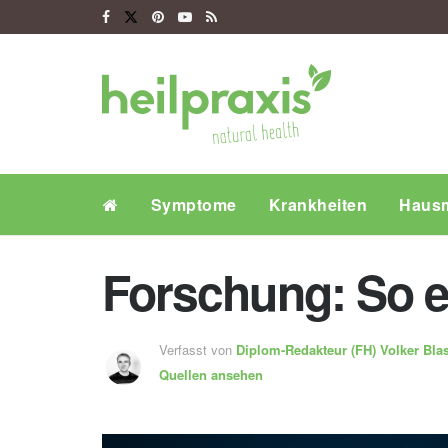
Symptome
Krankheiten
Hausm
Forschung: So e
Verfasst von
Diplom-Redakteur (FH)
Volker Bla
Quellen ansehen