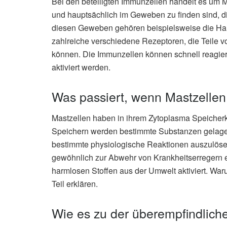
Bei den beteiligten Immunzellen handelt es um
und hauptsächlich im Geweben zu finden sind, d
diesen Geweben gehören beispielsweise die Hau
zahlreiche verschiedene Rezeptoren, die Teile
können. Die Immunzellen können schnell reagier
aktiviert werden.
Was passiert, wenn Mastzellen 
Mastzellen haben in ihrem Zytoplasma Speicherk
Speichern werden bestimmte Substanzen gelagert
bestimmte physiologische Reaktionen auszulöse
gewöhnlich zur Abwehr von Krankheitserregern e
harmlosen Stoffen aus der Umwelt aktiviert. Wa
Teil erklären.
Wie es zu der überempfindlic