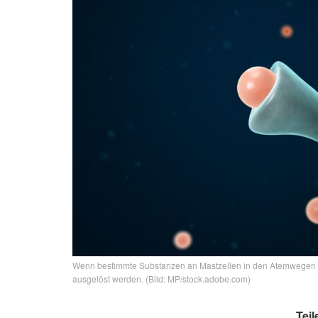
Wenn bestimmte Substanzen an Mastzellen in den Atemwegen v
ausgelöst werden. (Bild: MP/stock.adobe.com)
Teil