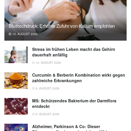
Deutsche Rheuma-Liga: Gicht, Abruf:
14.09.2020),
Deutsche Rheuma-Liga
Bluthochdruck: Erhöhte Zufuhr von Kalium empfohlen
10. AUGUST 2026
Stress im frühen Leben macht das Gehirn
dauerhaft anfällig
10. AUGUST 2026
Curcumin & Berberin Kombination wirkt gegen
zahlreiche Erkrankungen
9. AUGUST 2026
MS: Schützendes Bakterium der Darmflora
entdeckt
9. AUGUST 2026
Alzheimer, Parkinson & Co: Dieser