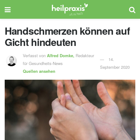
Handschmerzen können auf
Gicht hindeuten
Verfasst von
Alfred Domke,
Redakteur
14.
für Gesundheits-News
September 2020
Quellen ansehen