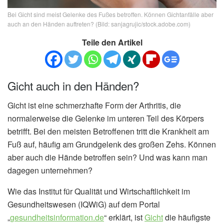
Bei Gicht sind meist Gelenke des Fußes betroffen. Können Gichtanfälle aber
auch an den Händen auftreten? (Bild: sanjagrujic/stock.adobe.com)
Teile den Artikel
Gicht auch in den Händen?
Gicht ist eine schmerzhafte Form der Arthritis, die
normalerweise die Gelenke im unteren Teil des Körpers
betrifft. Bei den meisten Betroffenen tritt die Krankheit am
Fuß auf, häufig am Grundgelenk des großen Zehs. Können
aber auch die Hände betroffen sein? Und was kann man
dagegen unternehmen?
Wie das Institut für Qualität und Wirtschaftlichkeit im
Gesundheitswesen (IQWiG) auf dem Portal
„
gesundheitsinformation.de
“ erklärt, ist
Gicht
die häufigste