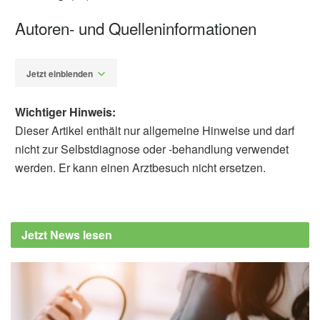
Autoren- und Quelleninformationen
Jetzt einblenden
Wichtiger Hinweis:
Dieser Artikel enthält nur allgemeine Hinweise und darf
nicht zur Selbstdiagnose oder -behandlung verwendet
werden. Er kann einen Arztbesuch nicht ersetzen.
Alfred Domke
Cleveland Clinic: Can You Get Gout in Your
Hands?, (Abruf: 14.09.2020),
Cleveland
Jetzt News lesen
Clinic
Institut für Qualität und Wirtschaftlichkeit im
Gesundheitswesen (IQWiG): Gicht, (Abruf:
14.09.2020),
gesundheitsinformation.de