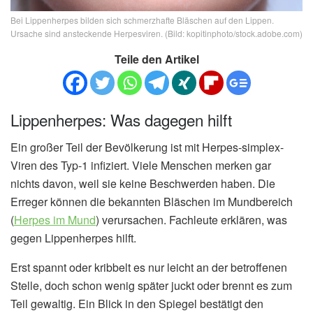
Bei Lippenherpes bilden sich schmerzhafte Bläschen auf den Lippen.
Ursache sind ansteckende Herpesviren. (Bild: kopitinphoto/stock.adobe.com)
Teile den Artikel
Lippenherpes: Was dagegen hilft
Ein großer Teil der Bevölkerung ist mit Herpes-simplex-
Viren des Typ-1 infiziert. Viele Menschen merken gar
nichts davon, weil sie keine Beschwerden haben. Die
Erreger können die bekannten Bläschen im Mundbereich
(
Herpes im Mund
) verursachen. Fachleute erklären, was
gegen Lippenherpes hilft.
Erst spannt oder kribbelt es nur leicht an der betroffenen
Stelle, doch schon wenig später juckt oder brennt es zum
Teil gewaltig. Ein Blick in den Spiegel bestätigt den