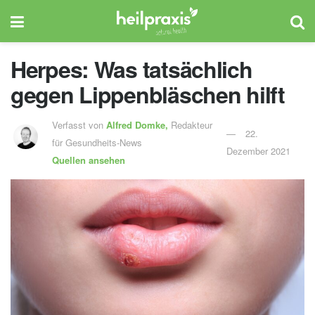
Herpes: Was tatsächlich
gegen Lippenbläschen hilft
Verfasst von
Alfred Domke,
Redakteur
22.
für Gesundheits-News
Dezember 2021
Quellen ansehen