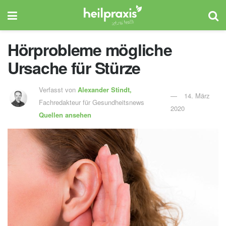
Hörprobleme mögliche
Ursache für Stürze
Verfasst von
Alexander Stindt,
14. März
Fachredakteur für Gesundheitsnews
2020
Quellen ansehen