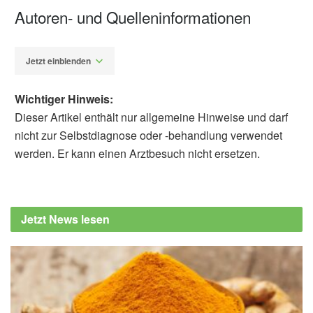
Autoren- und Quelleninformationen
Jetzt einblenden
Wichtiger Hinweis:
Dieser Artikel enthält nur allgemeine Hinweise und darf
nicht zur Selbstdiagnose oder -behandlung verwendet
werden. Er kann einen Arztbesuch nicht ersetzen.
Alexander Stindt
Anat V. Lubetzky, PT. PhD., Marta
Gospodarek, MS., Liraz Arie,
Jetzt News lesen
MScPT.,Jennifer Kelly, DPT. NCS.,
Agnieszka Roginska, PhD. et al.: Auditory
Input and Postural Control in Adults, in JAMA
Otolaryngology-Head & Neck Surgery
(Veröffentlicht 12.03.2020),
JAMA
Otolaryngology-Head & Neck Surgery